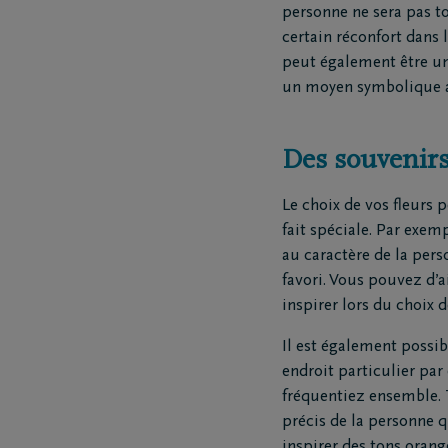
personne ne sera pas t
Funé
certain réconfort dans 
Rapa
peut également être un
Inspirat
un moyen symbolique afi
Coopérative DELA
Événemen
Des souvenirs
Travailler chez DELA
Blog
Le choix de vos fleurs 
fait spéciale. Par exem
Fonds DELA
Penser à 
au caractère de la per
favori. Vous pouvez d’a
inspirer lors du choix de
Il est également possi
endroit particulier pa
fréquentiez ensemble. 
précis de la personne
inspirer des tons oran