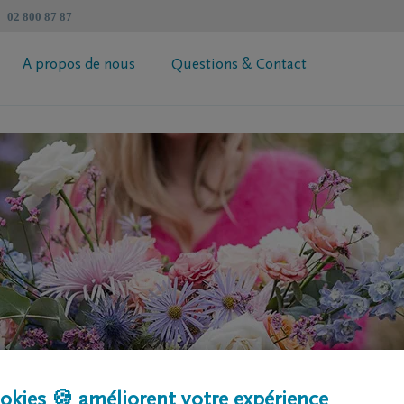
02 800 87 87
A propos de nous
Questions & Contact
révoyance Héritage DELA
Informations générales
 votre prime
Coopérative DELA
ur de succession
Trouvez un intermédiaire
Contactez moi
Demandez votre brochure
okies 🍪 améliorent votre expérience