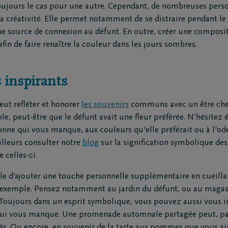
oujours le cas pour une autre. Cependant, de nombreuses pers
railles moto
la créativité. Elle permet notamment de se distraire pendant le
triement
e source de connexion au défunt. En outre, créer une composit
ion funéraire
n de faire renaître la couleur dans les jours sombres.
ts
Inspiration
 inspirants
Souvenirs
Geste du cœur
peut refléter et honorer
les souvenirs
communs avec un être cher
Promenades
ple, peut-être que le défunt avait une fleur préférée. N’hésitez
demain
Podcasts
sonne qui vous manque, aux couleurs qu'elle préférait ou à l'o
illeurs consulter notre
blog
sur la signification symbolique des
 celles-ci.
ble d’ajouter une touche personnelle supplémentaire en cueilla
r exemple. Pensez notamment au jardin du défunt, ou au magas
Toujours dans un esprit symbolique, vous pouvez aussi vous i
 qui vous manque. Une promenade automnale partagée peut, pa
gés. Ou encore, en souvenir de la tarte aux pommes que vous 