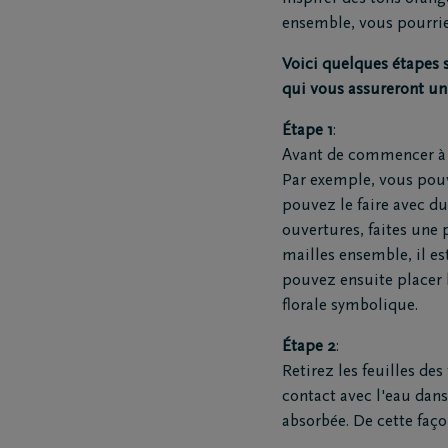
ensemble, vous pourrie
Questions
Nos locat
Voici quelques étapes 
Je ne suis pas assuré(e)
Nos cou
qui vous assureront un 
Je suis assuré(e)
Nos siè
Organiser des funérailles
Étape 1
:
Nos ent
Avant de commencer à ré
funèbre
Par exemple, vous pouv
Nos cré
pouvez le faire avec du
Notre ce
ouvertures, faites une 
mailles ensemble, il es
pouvez ensuite placer 
florale symbolique.
Étape 2
:
Retirez les feuilles des
contact avec l'eau dans
absorbée. De cette faço