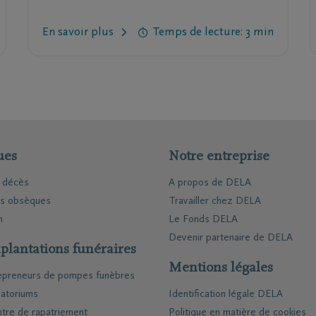
des obsèques un événement chaleureux,
personnel et réconfortant. Mais les rituels de
En savoir plus
Temps de lecture: 3 min
commémoration du défunt peuvent aussi
contribuer à atténuer la douleur de la perte
et la rendre plus supportable.
ues
Notre entreprise
e décès
A propos de DELA
es obsèques
Travailler chez DELA
n
Le Fonds DELA
Devenir partenaire de DELA
plantations funéraires
Mentions légales
epreneurs de pompes funèbres
atoriums
Identification légale DELA
tre de rapatriement
Politique en matière de cookies