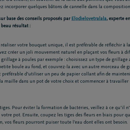
z incorporer quelques bâtons de cannelle dans la composition 
ions
Contact
sur base des conseils proposés par
Elodielovetralala
, experte e
rtiers
Contactez-moi
beau résultat :
ges principaux
Fixez un rendez-vous
repreneurs de pompes
J'ai une opinion
aliser votre bouquet unique, il est préférable de réfléchir à la
s
J'ai une question
ez créer un joli mouvement naturel en plaçant vos fleurs à dif
matoriums
 grillage à poules par exemple : choisissez un type de grillage
ntre de rapatriement
petite boule au fond, et couvrez-la avec un autre morceau de gr
t préférable d'utiliser un peu de papier collant afin de mainteni
la maille dans un pot de votre choix et commencer à travailler
 tiges. Pour éviter la formation de bactéries, veillez à ce qu'il n'
 votre pot. Ensuite, coupez les tiges des fleurs en biais pour q
n, vos fleurs pourront puiser toute l’eau dont elles ont besoin.