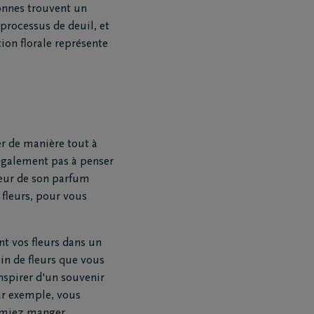
onnes trouvent un
 processus de deuil, et
ion florale représente
 de manière tout à
 également pas à penser
deur de son parfum
 fleurs, pour vous
nt vos fleurs dans un
in de fleurs que vous
nspirer d'un souvenir
Téléchargez le Carnet de
condoléances
r exemple, vous
aimiez manger