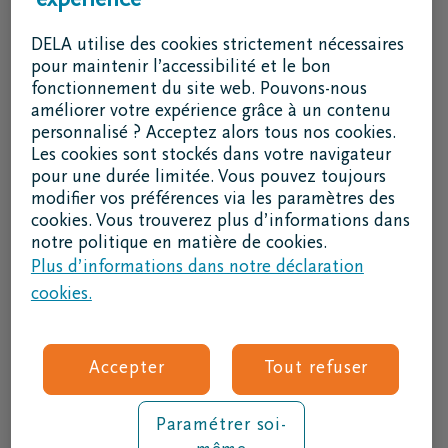
expérience
J'ai une question
Je souhaite un rendez-vous
DELA utilise des cookies strictement nécessaires
Je souhaite une brochure par la poste
pour maintenir l’accessibilité et le bon
fonctionnement du site web. Pouvons-nous
02 800 87 87
améliorer votre expérience grâce à un contenu
lu - ve 8h30 - 17h
personnalisé ? Acceptez alors tous nos cookies.
Les cookies sont stockés dans votre navigateur
Je suis un intermédiaire
pour une durée limitée. Vous pouvez toujours
modifier vos préférences via les paramètres des
Se connecter à DELAconnect
cookies. Vous trouverez plus d’informations dans
notre politique en matière de cookies.
Je suis un fournisseur
Plus d’informations dans notre déclaration
Code RSE
cookies.
Suivez nous
Accepter
Tout refuser
Paramétrer soi-