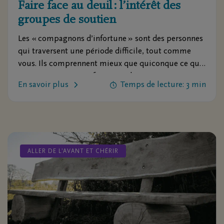
Faire face au deuil : l’intérêt des
groupes de soutien
Les « compagnons d’infortune » sont des personnes
qui traversent une période difficile, tout comme
vous. Ils comprennent mieux que quiconque ce que
vous ressentez. Leur faire part de vos émotions peut
En savoir plus
Temps de lecture: 3 min
vous aider. Ann Costermans, notre conseillère en
matière de deuil et de perte, nous explique
pourquoi.
ALLER DE L’AVANT ET CHÉRIR