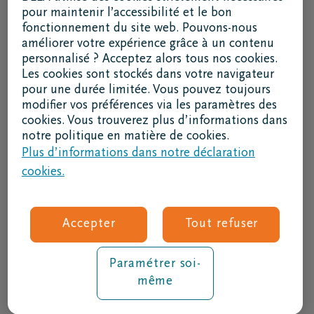
Je souhaite une brochure par la poste
pour maintenir l’accessibilité et le bon
fonctionnement du site web. Pouvons-nous
02 800 87 87
améliorer votre expérience grâce à un contenu
lu - ve 8h30 - 17h
personnalisé ? Acceptez alors tous nos cookies.
Les cookies sont stockés dans votre navigateur
Je suis un intermédiaire
pour une durée limitée. Vous pouvez toujours
modifier vos préférences via les paramètres des
Se connecter à DELAconnect
cookies. Vous trouverez plus d’informations dans
notre politique en matière de cookies.
Je suis un fournisseur
Plus d’informations dans notre déclaration
cookies.
Code RSE
Suivez nous
Accepter
Tout refuser
Paramétrer soi-
même