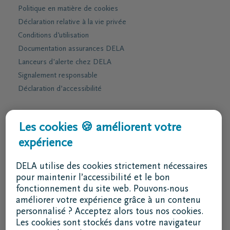
Politique en matière de cookies
Déclaration relative à la vie privée
Conditions d'utilisation
Documentation assurances DELA
Lanceurs d'alerte chez DELA
Signalement responsable
Déclaration d’accessibilité
Services & contact
Les cookies 🍪 améliorent votre
expérience
J'ai une question
Je souhaite un rendez-vous
DELA utilise des cookies strictement nécessaires
Je souhaite une brochure par la poste
pour maintenir l’accessibilité et le bon
fonctionnement du site web. Pouvons-nous
02 800 87 87
améliorer votre expérience grâce à un contenu
lu - ve 8h30 - 17h
personnalisé ? Acceptez alors tous nos cookies.
Les cookies sont stockés dans votre navigateur