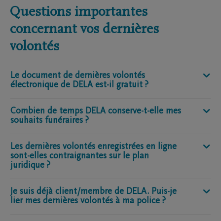
Questions importantes
concernant vos dernières
volontés
Le document de dernières volontés
électronique de DELA est-il gratuit ?
Combien de temps DELA conserve-t-elle mes
Oui, il est entièrement gratuit et le restera. Il est
souhaits funéraires ?
important pour nous que chacun ait accès à notre
espace en ligne pour y consigner ses souhaits
Les dernières volontés enregistrées en ligne
Vos souhaits sont conservés en toute sécurité à vie
funéraires, client chez DELA ou pas. DELA n’exclut
sont-elles contraignantes sur le plan
par DELA et ne sont jamais partagés avec des tiers
personne et veut soulager tout le monde avant,
juridique ?
sauf si vous y avez explicitement consenti. Vous
pendant et après les funérailles.
pouvez à tout moment supprimer vos données
Je suis déjà client/membre de DELA. Puis-je
Dans « Mes dernières volontés » de DELA, vous
personnelles et vos dernières volontés.
Cliquez ici
lier mes dernières volontés à ma police ?
disposez d’une liste complète de souhaits
pour consulter notre politique de confidentialité.
funéraires. Cela aide vos proches à faire des choix