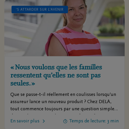
‘S ATTARDER SUR L’AVENIR
« Nous voulons que les familles
ressentent qu’elles ne sont pas
seules. »
Que se passe‑t‑il réellement en coulisses lorsqu’un
assureur lance un nouveau produit ? Chez DELA,
tout commence toujours par une question simple :
de quoi les gens ont‑ils vraiment besoin ?
Dans cet entretien, Lieve, Customer Proposition
En savoir plus
Temps de lecture: 3 min
Manager, raconte comment est né le Plan de