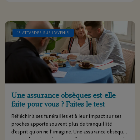
Prévoyance Succession DELA, quels enseignements
issus des échanges avec les familles ont joué un rôle
clé, et pourquoi cette solution est aujourd’hui plus
pertinente que jamais.
‘S ATTARDER SUR L’AVENIR
Une assurance obsèques est‑elle
faite pour vous ? Faites le test
Réfléchir à ses funérailles et à leur impact sur ses
proches apporte souvent plus de tranquillité
d’esprit qu’on ne l’imagine. Une assurance obsèques