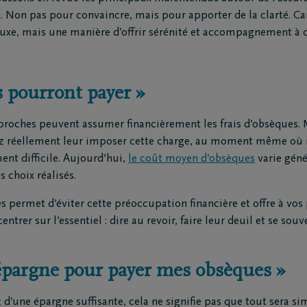
railles moto
. Non pas pour convaincre, mais pour apporter de la clarté. C
triement
luxe, mais une manière d’offrir sérénité et accompagnement à c
ion funéraire
 pourront payer »
ts
Inspiration
Souvenirs
s proches peuvent assumer financièrement les frais d’obsèques. 
Geste du cœur
ez réellement leur imposer cette charge, au moment même où i
Promenades
nt difficile. Aujourd’hui,
le coût moyen d’obsèques
varie géné
demain
Podcasts
s choix réalisés.
 permet d’éviter cette préoccupation financière et offre à vos
ntrer sur l’essentiel : dire au revoir, faire leur deuil et se souve
d’épargne pour payer mes obsèques »
’une épargne suffisante, cela ne signifie pas que tout sera si