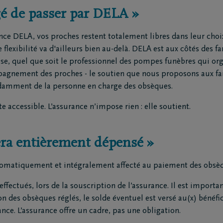
igé de passer par DELA »
e DELA, vos proches restent totalement libres dans leur choix
flexibilité va d'ailleurs bien au-delà. DELA est aux côtés des f
ise, quel que soit le professionnel des pompes funèbres qui or
agnement des proches - le soutien que nous proposons aux fam
damment de la personne en charge des obsèques.
accessible. L’assurance n’impose rien : elle soutient.
sera entièrement dépensé »
utomatiquement et intégralement affecté au paiement des obsè
ffectués, lors de la souscription de l’assurance. Il est importan
ion des obsèques réglés, le solde éventuel est versé au(x) bénéfi
ance. L’assurance offre un cadre, pas une obligation.