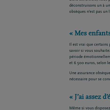
Funé
déconstruisons un à un
Rapa
obsèques n’est pas un 
Inspirat
« Mes enfants
Coopérative DELA
Événemen
Il est vrai que certain
Travailler chez DELA
Blog
savoir si vous souhait
période émotionnelleme
Fonds DELA
Penser à 
et 6 500 euros, selon le
Une assurance obsèques
nécessaire pour se conce
« J’ai assez 
Même si vous disposez d