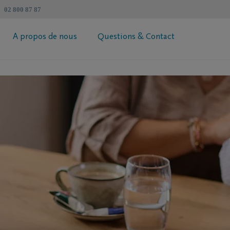
02 800 87 87
A propos de nous
Questions & Contact
révoyance Héritage DELA
Informations générales
 votre prime
Coopérative DELA
ur de succession
Trouvez un intermédiaire
Contactez moi
Demandez votre brochure