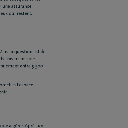
ar une assurance
eux qui restent.
Mais la question est de
ls traversent une
ralement entre 5 500
 proches l’espace
nir.
Téléchargez le Carnet de
condoléances
mple à gérer. Après un