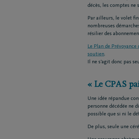
décès, les comptes ne 
Questions
Nos locat
Par ailleurs, le volet f
Je ne suis pas assuré(e)
Nos cou
nombreuses démarches a
Je suis assuré(e)
Nos siè
résilier des abonnemen
Organiser des funérailles
Nos ent
Le Plan de Prévoyance
funèbre
soutien
.
Nos cré
Il ne s’agit donc pas s
Notre ce
« Le CPAS pai
Une idée répandue cons
personne décédée ne dis
possible que si ni le d
De plus, seule une céré