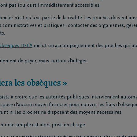
sont pas toujours immédiatement accessibles.
ions
Contact
inancier n’est qu’une partie de la réalité. Les proches doivent auss
rtiers
Contactez-moi
dministratives et pratiques : contacter des organismes, gére
ges principaux
Fixez un rendez-vous
ts.
repreneurs de pompes
J'ai une opinion
 obsèques DELA
inclut un accompagnement des proches qui ap
s
J'ai une question
matoriums
eulement de payer, mais surtout d’alléger.
ntre de rapatriement
era les obsèques »
iste à croire que les autorités publiques interviennent auto
pose d'aucun moyen financier pour couvrir les frais d'obsèques.
éfunt ni les proches ne disposent des moyens nécessaires.
monie simple est alors prise en charge.