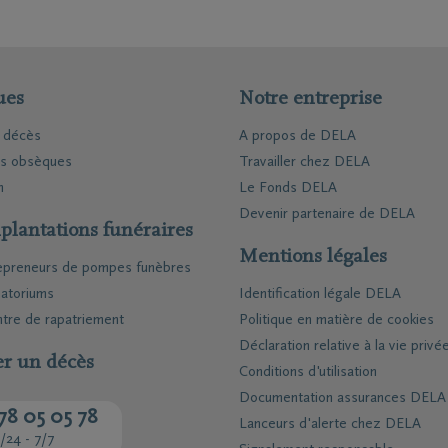
 de l’assurance. Après un décès, nous accompagnons les proch
atif vous permet de voir les différences en un coup d'œil. Vo
un crédit immobilier en cours ou à d'autres frais liés à un décè
 pratiques et administratives. Ils peuvent compter sur l’aide
t celle qui vous convient le mieux.
us souhaitez régler à l'avance les frais liés à vos obsèques. Ma
ent pour la gestion des comptes (bloqués), la résiliation de
 tranquillité d'esprit, car vos proches n'auront pas à se soucie
ues
Notre entreprise
 décès.
ent également vos proches dans les questions liées à la succes
e décès
A propos de DELA
es obsèques
Travailler chez DELA
rend les assurances DELA uniques et complètes. Grâce à ce s
n
Le Fonds DELA
peuvent se concentrer sur l’essentiel : le processus de deuil.
Devenir partenaire de DELA
plantations funéraires
Mentions légales
epreneurs de pompes funèbres
atoriums
Identification légale DELA
tre de rapatriement
Politique en matière de cookies
Déclaration relative à la vie privé
er un décès
Conditions d'utilisation
Documentation assurances DELA
78 05 05 78
Lanceurs d'alerte chez DELA
/24 - 7/7