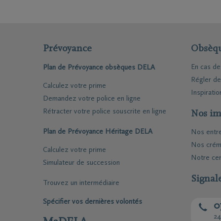
DELA va bien au-delà
Notre tableau compar
Pensez par exemple à 
nombreuses démarches
déterminer facilemen
également utile si vo
expérimentés, notamm
vous apporte aussi la
Prévoyance
Obsèq
financières en cas de
Nos experts soutienn
qu’après le décès.
En cas d
Plan de Prévoyance obsèques DELA
Régler d
Cet accompagnement 
Calculez votre prime
Inspiratio
ne sont pas seuls et 
Demandez votre police en ligne
Rétracter votre police souscrite en ligne
Nos im
Plan de Prévoyance Héritage DELA
Nos entr
Nos crém
Calculez votre prime
Notre cen
Simulateur de succession
Signal
Trouvez un intermédiaire
Spécifier vos dernières volontés
0
24