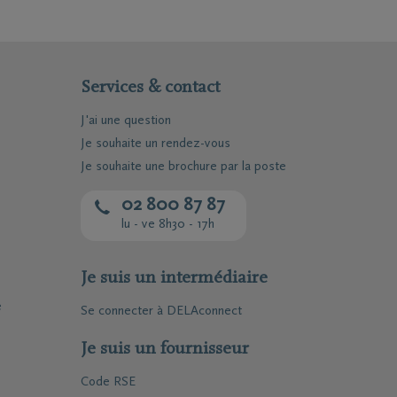
es dans de
us pouvez ainsi
s. Elle est
 de nos conseillers
is une assurance vie
s abonnements, etc.
r des questions
Services & contact
sion, tant avant
J'ai une question
Je souhaite un rendez-vous
outien, vos proches
Je souhaite une brochure par la poste
02 800 87 87
lu - ve 8h30 - 17h
Je suis un intermédiaire
e
Se connecter à DELAconnect
Je suis un fournisseur
Code RSE