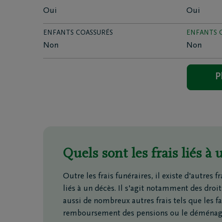
Dest
Oui
Oui
Funé
Rapa
ENFANTS COASSURÉS
ENFANTS 
Inspirat
Non
Non
P
Coopérative DELA
Événemen
Travailler chez DELA
Blog
Fonds DELA
Penser à 
Quels sont les frais liés à 
Outre les frais funéraires, il existe d'autres 
liés à un décès. Il s'agit notamment des droi
aussi de nombreux autres frais tels que les f
remboursement des pensions ou le déména