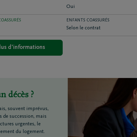
ination des cendres
Oui
railles moto
triement
COASSURÉS
ENFANTS COASSURÉS
ion funéraire
Selon le contrat
lus d'informations
ts
Inspiration
Souvenirs
Geste du cœur
Promenades
demain
Podcasts
Adresse e-mail
un décès ?
frais, souvent imprévus,
ts de succession, mais
actures urgentes, le
Oui, j’autorise D
sujet de leurs pr
gement du logement.