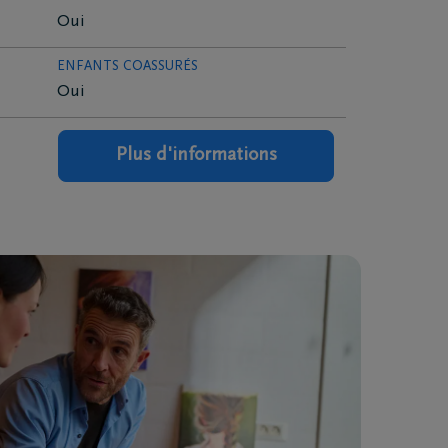
Oui
ENFANTS COASSURÉS
Oui
Plus d'informations
ELA Assurances à traiter mes données personnelles complétées ci-dessus
Téléchargez le Carnet de
oduits et services. Pour tout complément d’information au sujet du trai
condoléances