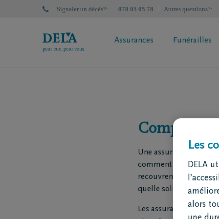
Signaler un décès?
:
078 05 05 78
Autres questions?
:
Assurances
Funérailles
Plan de Prévoyance obsèques DELA
Plan de P
Qu'est-ce qu'une assurance obsèques
Calculez
Calculez votre prime
Simulate
Comparer le
Demandez votre proposition de
police en ligne
Les co
Une assurance vie est p
Assurance obsèques? Faites le test
DELA uti
comment savoir quelle 
recouvrent-elles exacte
l’access
quelle solution corresp
améliore
alors to
Les assurances DELA son
une duré