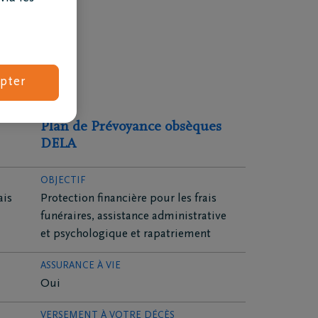
pter
Plan de Prévoyance obsèques
DELA
OBJECTIF
ais
Protection financière pour les frais
funéraires, assistance administrative
Combien coûtent des obsèques ?
et psychologique et rapatriement
ASSURANCE À VIE
Oui
VERSEMENT À VOTRE DÉCÈS