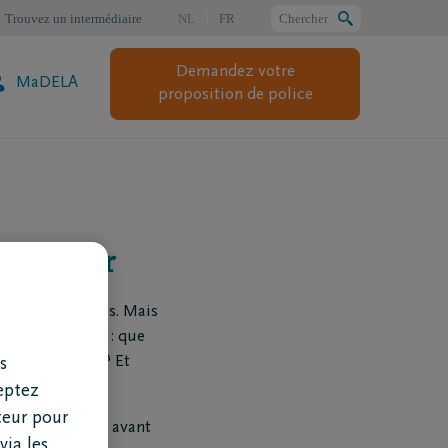
Trouvez un intermédiaire
NL
FR
Chercher
Demandez votre
MaDELA
Chercher
proposition de police
rçu clair
n de vos proches. Mais
n aperçu clair : que
 considération ? Et
s
eptez
teur pour
cier et pratique avant
via les