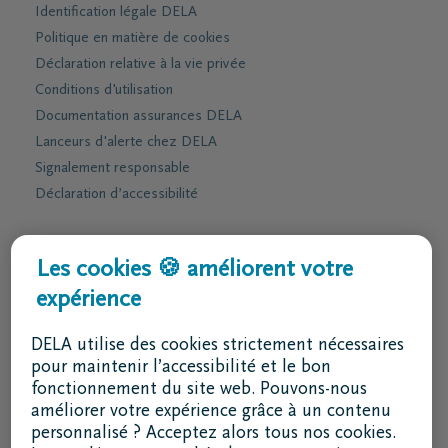
Identification légale DELA
Politique en matière de cookies
Déclaration relative à la vie privée
Conditions d'utilisation
Documentation assurances DELA
Lanceurs d'alerte chez DELA
Signalement responsable
Déclaration d’accessibilité
Services & contact
Les cookies 🍪 améliorent votre
expérience
J'ai une question
Je souhaite un rendez-vous
DELA utilise des cookies strictement nécessaires
Je souhaite une brochure par la poste
pour maintenir l’accessibilité et le bon
fonctionnement du site web. Pouvons-nous
02 800 87 87
améliorer votre expérience grâce à un contenu
lu - ve 8h30 - 17h
personnalisé ? Acceptez alors tous nos cookies.