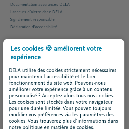
Documentation assurances DELA
Lanceurs d'alerte chez DELA
Signalement responsable
Déclaration d’accessibilité
Services & contact
Les cookies 🍪 améliorent votre
expérience
J'ai une question
Je souhaite un rendez-vous
DELA utilise des cookies strictement nécessaires
Je souhaite une brochure par la poste
pour maintenir l’accessibilité et le bon
fonctionnement du site web. Pouvons-nous
02 800 87 87
améliorer votre expérience grâce à un contenu
lu - ve 8h30 - 17h
personnalisé ? Acceptez alors tous nos cookies.
Les cookies sont stockés dans votre navigateur
Je suis un intermédiaire
pour une durée limitée. Vous pouvez toujours
modifier vos préférences via les paramètres des
Se connecter à DELAconnect
cookies. Vous trouverez plus d’informations dans
notre politique en matière de cookies.