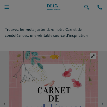
Mon carnet de condoléances
Funérailles
Trouvez les mots justes dans notre Carnet de
condoléances, une véritable source d’inspiration.
CARNET
DE
condoléances