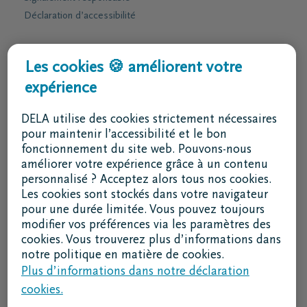
Déclaration d’accessibilité
Services & contact
Les cookies 🍪 améliorent votre
expérience
J'ai une question
Je souhaite un rendez-vous
DELA utilise des cookies strictement nécessaires
Je souhaite une brochure par la poste
pour maintenir l’accessibilité et le bon
fonctionnement du site web. Pouvons-nous
02 800 87 87
améliorer votre expérience grâce à un contenu
lu - ve 8h30 - 17h
personnalisé ? Acceptez alors tous nos cookies.
Les cookies sont stockés dans votre navigateur
Je suis un intermédiaire
pour une durée limitée. Vous pouvez toujours
modifier vos préférences via les paramètres des
Se connecter à DELAconnect
cookies. Vous trouverez plus d’informations dans
notre politique en matière de cookies.
Je suis un fournisseur
Plus d’informations dans notre déclaration
cookies.
Code RSE