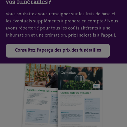
vos funérailles ?
Vous souhaitez vous renseigner sur les frais de base et
les éventuels suppléments à prendre en compte ? Nous
avons répertorié pour tous les coûts afférents à une
inhumation et une crémation, prix indicatifs à l’appui.
Consultez l'aperçu des prix des funérailles
Adresse e-mail
Adresse e-mail
Oui, j’autorise D
Oui, j’autorise D