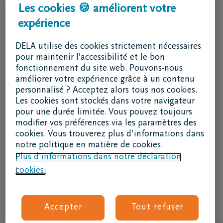
Services & contact
Les cookies 🍪 améliorent votre
expérience
J'ai une question
Je souhaite un rendez-vous
DELA utilise des cookies strictement nécessaires
Je souhaite une brochure par la poste
pour maintenir l’accessibilité et le bon
fonctionnement du site web. Pouvons-nous
02 800 87 87
améliorer votre expérience grâce à un contenu
lu - ve 8h30 - 17h
personnalisé ? Acceptez alors tous nos cookies.
Les cookies sont stockés dans votre navigateur
Je suis un intermédiaire
pour une durée limitée. Vous pouvez toujours
modifier vos préférences via les paramètres des
Se connecter à DELAconnect
cookies. Vous trouverez plus d’informations dans
notre politique en matière de cookies.
Je suis un fournisseur
Plus d’informations dans notre déclaration
cookies.
Code RSE
Suivez nous
Accepter
Tout refuser