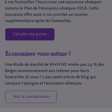
à vos funérailles ? Souscrivez une assurance obsèques
Adresse e-mail
comme le Plan de Prévoyance obsèques DELA. Cette
assurance offre aussi à vos proches un soutien
supplémentaire après les funérailles.
Oui, j’autorise D
Calculer ma prime
traiter mes donné
complétées ci-des
partager au sein
afin de m’informer
Économiser vous-même ?
produits et servic
complément d’info
Une étude de marché de WHYFIVE révèle que 24 % des
du traitement des
Belges économiseraient eux-mêmes pour leurs
caractère personn
funérailles. Et vous ? Lisez notre article de blog qui
DELA et sur la fa
compare l’épargne et l’assurance obsèques.
votre autorisation
la déclaration Vie
Voir la comparaison