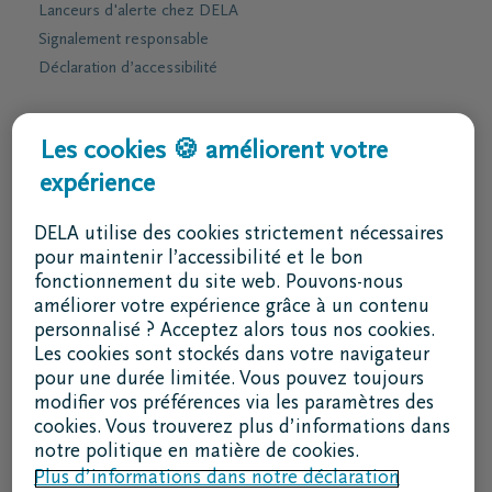
Lanceurs d'alerte chez DELA
Signalement responsable
Déclaration d’accessibilité
Services & contact
Les cookies 🍪 améliorent votre
expérience
J'ai une question
Je souhaite un rendez-vous
DELA utilise des cookies strictement nécessaires
Je souhaite une brochure par la poste
pour maintenir l’accessibilité et le bon
fonctionnement du site web. Pouvons-nous
02 800 87 87
améliorer votre expérience grâce à un contenu
lu - ve 8h30 - 17h
personnalisé ? Acceptez alors tous nos cookies.
Les cookies sont stockés dans votre navigateur
Je suis un intermédiaire
pour une durée limitée. Vous pouvez toujours
modifier vos préférences via les paramètres des
Se connecter à DELAconnect
cookies. Vous trouverez plus d’informations dans
notre politique en matière de cookies.
Je suis un fournisseur
Plus d’informations dans notre déclaration