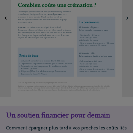
Combien coûte une crémation ?
Des obsèques personnalisées reflètent pleinement votre personnalité. 
Une crémation classique coûte entre 
5 500 et 6 500 euros
, hors 
concession et pierre tombale. Mais à combien revient une  
crémation personnalisée ? Vous trouverez ci-dessous un aperçu 
La cérémonie
complet des coûts.
Cérémonie religieuse
Important :
 ces tarifs sont communiqués à titre indicatif.  
Église, mosquée, synagogue ou autre
Ils ne peuvent être considérés comme une réelle proposition de prix. 
Pour une offre personnalisée, mieux vaut vous rendre dès maintenant 
• Lieu du culte : 300 euros
chez l’entrepreneur de pompes funèbres de votre choix. Il propose 
• Corbillard : 340 euros
toujours des adieux adaptés au budget de chacun.
• Cérémonie : 820 euros
• Prise en charge du crématorium : 310 euros
• Crémation : en moyen 660 euros*
Cérémonie civile
Frais de base
Salon mortuaire, cimetière, jardin ou autre
∙ Enlèvement, soins et mise en bière du défunt : 820 euros
• Salon mortuaire : 240 euros
•   Organisation d’un petit recueillement auprès du défunt : 120 euros
• Corbillard : 340 euros
•   Organisation de plusieurs périodes de recueillement auprès 
• Cérémonie : 820 euros
   du défunt : 590 euros
• Prise en charge du crématorium : 310 euros
•   Allègement (démarches administratives par l’entrepreneur 
• Crémation : en moyen 660 euros*
   de pompes funèbres): 1 070 euros
* hors frais de prise en charge du crématorium / Les prix dépendent du crématorium.
Disclaimer: les prix indiqués sont des prix indicatifs moyens (à titre indicatif ). DELA a élaboré cette liste indicative avec le plus grand soin. Toutefois, cette liste 
indicative ne constitue pas d’une proposition de prix individuelle, ni d’une offre individuelle. Pour une offre détaillée et personnalisée, veuillez contacter un 
entrepreneur de pompes funèbres DELA dans votre région. Aucun droit contractuel individuel ne peut donc être déduit de cette liste indicative.
Un soutien financier pour demain
Comment épargner plus tard à vos proches les coûts liés