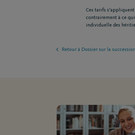
Funé
Ces tarifs s'appliquent
Rapa
contrairement à ce qui 
Inspirat
individuelle des hériti
Coopérative DELA
Événemen
Retour à Dossier sur la succession
Travailler chez DELA
Blog
Fonds DELA
Penser à 