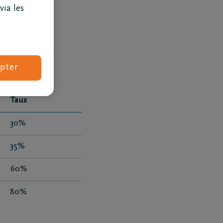
via les
de succession
pter
Taux
30%
35%
Combien coûtent des obsèques ?
60%
80%