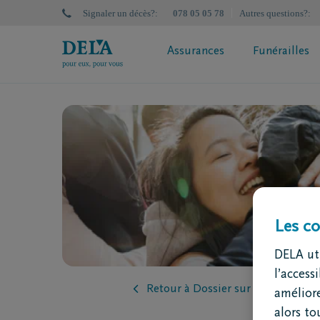
Signaler un décès?
:
078 05 05 78
Autres questions?
:
Assurances
Funérailles
Plan de Prévoyance obsèques DELA
Plan de P
Qu'est-ce qu'une assurance obsèques
Calculez
Calculez votre prime
Simulate
Demandez votre proposition de
police en ligne
Assurance obsèques? Faites le test
Les co
DELA uti
l’access
Retour à Dossier sur la succession
améliore
alors to