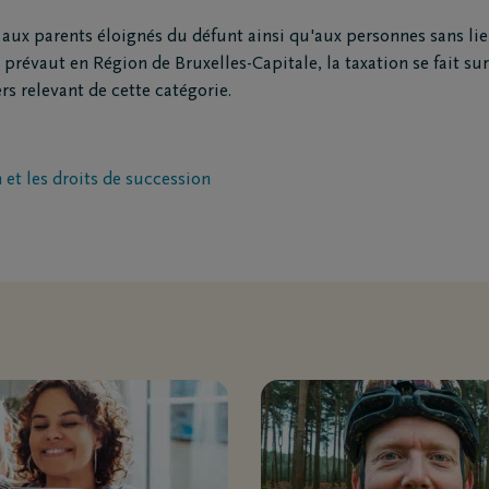
railles moto
 aux parents éloignés du défunt ainsi qu'aux personnes sans lien
triement
prévaut en Région de Bruxelles-Capitale, la taxation se fait su
ion funéraire
ers relevant de cette catégorie.
ts
Inspiration
 et les droits de succession
Souvenirs
Geste du cœur
Promenades
demain
Podcasts