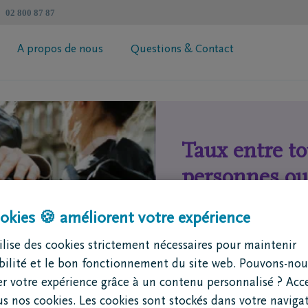
02 800 87 87
A propos de nous
Questions & Contact
révoyance Héritage DELA
Informations générales
 votre prime
Coopérative DELA
Taux entre to
ur de succession
Trouvez un intermédiaire
Contactez moi
personnes ou 
Demandez votre brochure
Wallonie
okies 🍪 améliorent votre expérience
lise des cookies strictement nécessaires pour maintenir
ibilité et le bon fonctionnement du site web. Pouvons-nou
 et les droits de succession
r votre expérience grâce à un contenu personnalisé ? Acc
us nos cookies. Les cookies sont stockés dans votre naviga