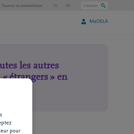
Trouvez un intermédiaire
NL
FR
Chercher
MaDELA
Chercher
utes les autres
« étrangers » en
s
eptez
teur pour