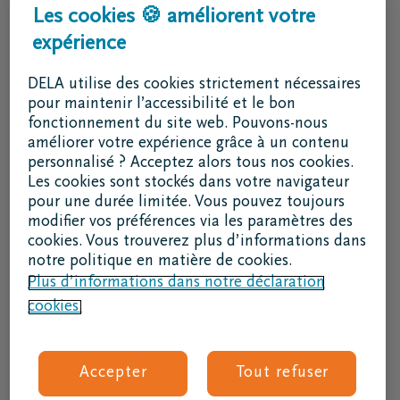
Services & contact
Les cookies 🍪 améliorent votre
expérience
J'ai une question
Je souhaite un rendez-vous
DELA utilise des cookies strictement nécessaires
Je souhaite une brochure par la poste
pour maintenir l’accessibilité et le bon
fonctionnement du site web. Pouvons-nous
02 800 87 87
améliorer votre expérience grâce à un contenu
lu - ve 8h30 - 17h
personnalisé ? Acceptez alors tous nos cookies.
Les cookies sont stockés dans votre navigateur
Je suis un intermédiaire
pour une durée limitée. Vous pouvez toujours
modifier vos préférences via les paramètres des
Se connecter à DELAconnect
cookies. Vous trouverez plus d’informations dans
notre politique en matière de cookies.
Je suis un fournisseur
Plus d’informations dans notre déclaration
cookies.
Code RSE
Suivez nous
Accepter
Tout refuser