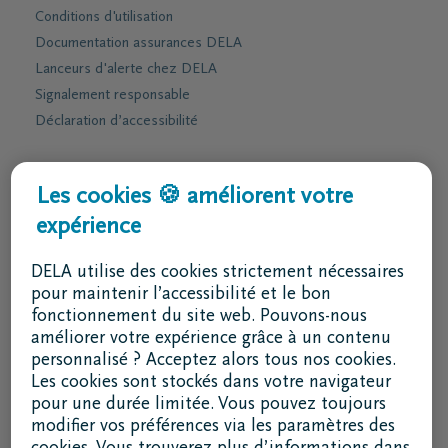
Conditions d'utilisation
Documentation assurances DELA
Lanceurs d'alerte chez DELA
Signalement responsable
Déclaration d’accessibilité
Services & contact
Les cookies 🍪 améliorent votre
expérience
J'ai une question
Je souhaite un rendez-vous
DELA utilise des cookies strictement nécessaires
Je souhaite une brochure par la poste
pour maintenir l’accessibilité et le bon
fonctionnement du site web. Pouvons-nous
02 800 87 87
améliorer votre expérience grâce à un contenu
lu - ve 8h30 - 17h
personnalisé ? Acceptez alors tous nos cookies.
Les cookies sont stockés dans votre navigateur
Je suis un intermédiaire
pour une durée limitée. Vous pouvez toujours
modifier vos préférences via les paramètres des
Se connecter à DELAconnect