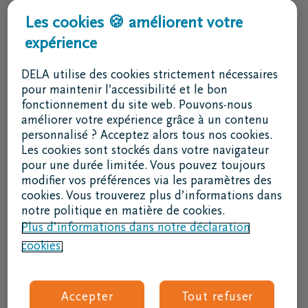
Services & contact
Les cookies 🍪 améliorent votre
expérience
J'ai une question
Je souhaite un rendez-vous
DELA utilise des cookies strictement nécessaires
Je souhaite une brochure par la poste
pour maintenir l’accessibilité et le bon
fonctionnement du site web. Pouvons-nous
02 800 87 87
améliorer votre expérience grâce à un contenu
lu - ve 8h30 - 17h
personnalisé ? Acceptez alors tous nos cookies.
Les cookies sont stockés dans votre navigateur
Je suis un intermédiaire
pour une durée limitée. Vous pouvez toujours
modifier vos préférences via les paramètres des
Se connecter à DELAconnect
cookies. Vous trouverez plus d’informations dans
notre politique en matière de cookies.
Je suis un fournisseur
Plus d’informations dans notre déclaration
cookies.
Code RSE
Suivez nous
Accepter
Tout refuser