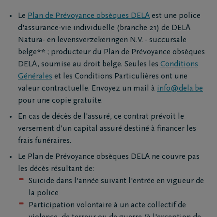
Le
Plan de Prévoyance obsèques DELA
est une police
d'assurance-vie individuelle (branche 21) de DELA
Natura- en levensverzekeringen N.V. - succursale
belge** ; producteur du Plan de Prévoyance obsèques
Adresse e-mail
DELA, soumise au droit belge. Seules les
Conditions
Générales
et les Conditions Particulières ont une
valeur contractuelle. Envoyez un mail à
info@dela.be
pour une copie gratuite.
Oui, j’autorise D
traiter mes donné
En cas de décès de l'assuré, ce contrat prévoit le
complétées ci-des
versement d'un capital assuré destiné à financer les
partager au sein
frais funéraires.
afin de m’informer
produits et servic
Le Plan de Prévoyance obsèques DELA ne couvre pas
complément d’info
les décès résultant de:
du traitement des
Suicide dans l'année suivant l'entrée en vigueur de
caractère personn
la police
DELA et sur la fa
Participation volontaire à un acte collectif de
votre autorisation
la déclaration Vie