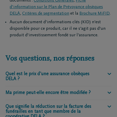
documents :
Conditions Générales
,
Fiche
d'information sur le Plan de Prévoyance obsèques
DELA
,
Critères de segmentation
et la
Brochure MiFID
.
Aucun document d'informations clés (KID) n'est
disponible pour ce produit, car il ne s'agit pas d'un
produit d'investissement fondé sur l'assurance.
Vos questions, nos réponses
Quel est le prix d'une assurance obsèques
DELA ?
Ma prime peut-elle encore être modifiée ?
La prime d’une assurance obsèques est calculée
selon l'âge, mais aussi selon la durée et la fréquence
des paiements, ainsi que le montant à assurer. Vous
Que signifie la réduction sur la facture des
Le calcul en ligne donne une
estimation réaliste
de
funérailles en tant que membre de la
pouvez choisir un montant assuré entre 2 500 euros
ce que vous paierez. Dans la plupart des cas, votre
coopérative DELA ?