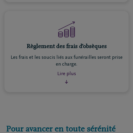
Règlement des frais d’obsèques
Dès le premier versement de prime, vous êtes
Les frais et les soucis liés aux funérailles seront prise
couvert pour le montant assuré total.
en charge.
Lire plus
Vous pouvez également assurer vos
enfants jusqu’à
l’âge de 18 ans
sur simple demande.
Lire moins
Pour avancer en toute sérénité