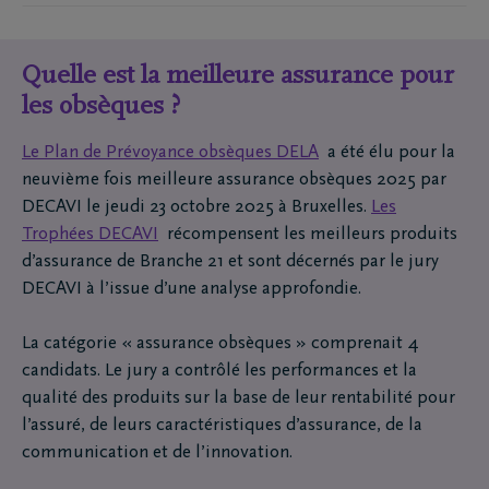
assistance en
formalités après les funérailles
et un
ou une prime unique. Cela est dû au risque plus
pour être fiscalement déductible. Après une analyse
que DELA fait véritablement la différence.
montant assuré.
Sérénité garantie !
services, à l'exception des frais de services externes
suivi psychologique pour vos proches. C’est ainsi
élevé que pour les personnes sans problèmes de
approfondie, nous avons décidé que
le Plan de
En Belgique, vous pouvez souscrire différentes
et des frais avancés (taxes, crémation, table de café,
que DELA fait véritablement la différence.
santé.
Prévoyance obsèques DELA ne pouvait pas
polices d'assurance obsèques. Au moment du décès,
Quelle est la meilleure assurance pour
concessions, timbres, etc.).
bénéficier d’une réduction d’impôt
.
plusieurs capitaux sont versés
.
les obsèques ?
En savoir plus sur l'acceptation médicale
.
Nous vous recommandons de prendre rendez-vous
Le Plan de Prévoyance obsèques DELA
a été élu pour la
avec l'un de nos conseillers afin de vérifier que
neuvième fois meilleure assurance obsèques 2025 par
l'assurance complémentaire correspond bien à
DECAVI le jeudi 23 octobre 2025 à Bruxelles.
Les
votre situation et à vos souhaits.
Trophées DECAVI
récompensent les meilleurs produits
d’assurance de Branche 21 et sont décernés par le jury
DECAVI à l’issue d’une analyse approfondie.
La catégorie « assurance obsèques » comprenait 4
candidats. Le jury a contrôlé les performances et la
qualité des produits sur la base de leur rentabilité pour
l’assuré, de leurs caractéristiques d’assurance, de la
communication et de l’innovation.