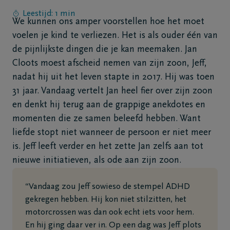
Leestijd: 1 min
We kunnen ons amper voorstellen hoe het moet
Contact
voelen je kind te verliezen. Het is als ouder één van
de pijnlijkste dingen die je kan meemaken. Jan
Cloots moest afscheid nemen van zijn zoon, Jeff,
NL
nadat hij uit het leven stapte in 2017. Hij was toen
31 jaar. Vandaag vertelt Jan heel fier over zijn zoon
en denkt hij terug aan de grappige anekdotes en
momenten die ze samen beleefd hebben. Want
liefde stopt niet wanneer de persoon er niet meer
is. Jeff leeft verder en het zette Jan zelfs aan tot
nieuwe initiatieven, als ode aan zijn zoon.
“Vandaag zou Jeff sowieso de stempel ADHD
gekregen hebben. Hij kon niet stilzitten, het
motorcrossen was dan ook echt iets voor hem.
En hij ging daar ver in. Op een dag was Jeff plots