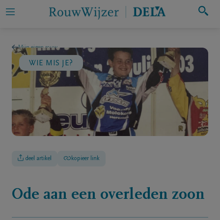
Zoeken
Mijn eigen rouw
WIE MIS JE?
Mijn
eigen
rouw
Iemand
in
rouw
deel artikel
kopieer link
ondersteunen
Hulp
Ode aan een overleden zoon
bij
rouw