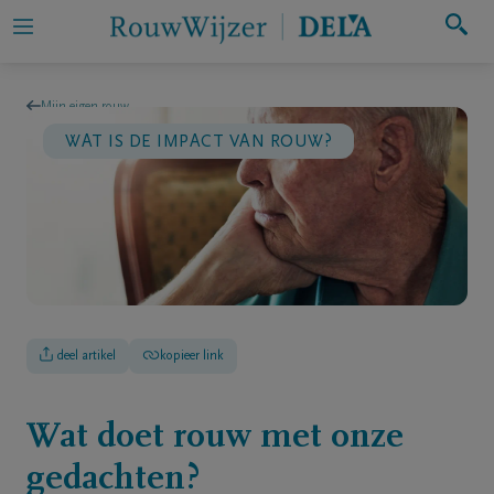
Zoeken
Mijn eigen rouw
WAT IS DE IMPACT VAN ROUW?
Mijn
eigen
rouw
Iemand
in
rouw
deel artikel
kopieer link
ondersteunen
Hulp
Wat doet rouw met onze
bij
gedachten?
rouw