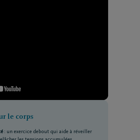
ur le corps
té
: un exercice debout qui aide à réveiller
relâcher les tensions accumulées.