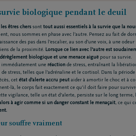
urvie biologique pendant le deuil
,
les êtres chers
sont
tout aussi essentiels à la survie que la nour
ent, nous sommes en phase avec l’autre. Pensez au fait de dor
issance des pas dans l’escalier, au son d’une voix, à une odeur
iens de la proximité.
Lorsque ce lien avec l'autre est soudain
dérèglement biologique et une menace aiguë
pour sa survie.
he immédiatement une
réaction
de stress, entraînant la libérati
e stress, telles que l’adrénaline et le cortisol. Dans la période
cès, cet
état d’alerte accru peut
aider à amortir le choc et à c
nt-là, le corps fait exactement ce qu’il doit faire pour survivr
e vigilance, telle un état d'alerte, persiste sur le long terme, l
alors à agir comme si un danger constant le menaçait
, ce qui 
nt.
œur souffre vraiment