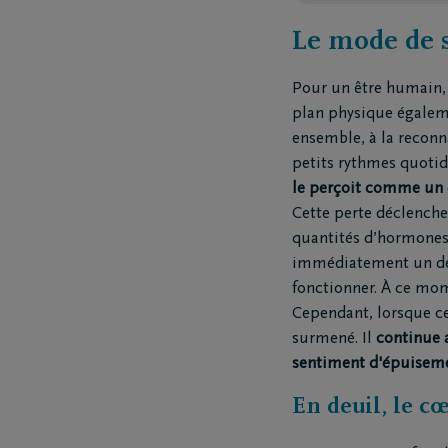
Le mode de s
Pour un être humain
plan physique égalem
ensemble, à la reconna
petits rythmes quotid
le perçoit comme un 
Cette perte déclenc
quantités d’hormones d
immédiatement un dé
fonctionner. À ce mome
Cependant, lorsque cett
surmené. Il
continue 
sentiment d'épuiseme
En deuil, le c