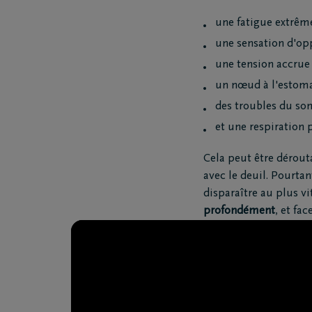
une fatigue extrêm
une sensation d'opp
une tension accrue
un nœud à l'estom
des troubles du s
et une respiration 
Cela peut être dérout
avec le deuil. Pourtant
disparaître au plus vi
profondément
, et fa