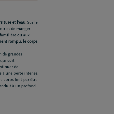
riture et l’eau
. Sur le
mir et de manger
 familière ou aux
ement rompu, le corps
on de grandes
 qui suit
ontinuer de
e à une perte intense.
e corps finit par être
conduit à un profond