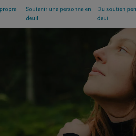
propre
Soutenir une personne en
Du soutien pen
deuil
deuil
l
st l’impact du deuil ?
Qui avez-vous perdu ?
Circonstances du 