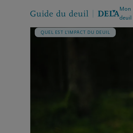
Mon 
deuil
QUEL EST L’IMPACT DU DEUIL
Accueil
Mon propre deuil
Quel-est-l-impact-du-deuil
Le corps en deui
Qu’est-ce que le deuil ?
Quel e