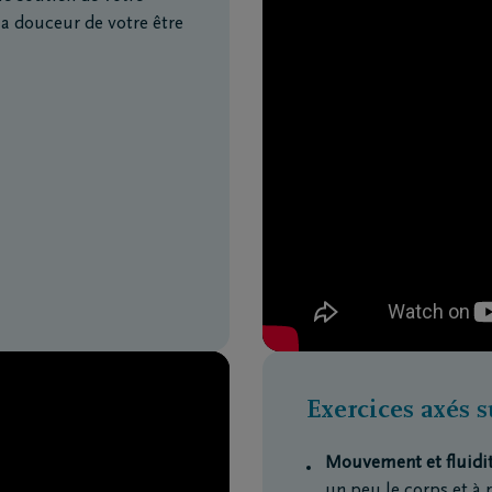
 la douceur de votre être
Exercices axés s
Mouvement et fluidi
un peu le corps et à 