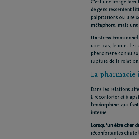
C'est une image famil
de gens ressentent lit
palpitations ou une s
métaphore, mais une 
Un stress émotionnel 
rares cas, le muscle 
phénomène connu so
rupture de la relation
La pharmacie i
Dans les relations af
à réconforter et à apa
l’endorphine
, qui fon
interne
.
Lorsqu'un être cher d
réconfortantes chut