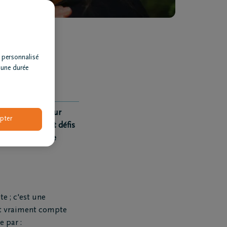
 personnalisé
 une durée
rd sur la douleur
pter
changements et défis
nt tente-t-il de
e ; c'est une
ent vraiment compte
e par :