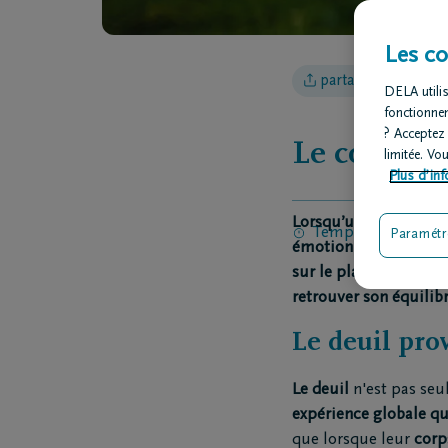
Les co
partager l'article
DELA utilis
fonctionne
? Acceptez
Le corps en
limitée. Vo
Plus d’inf
Lorsqu’une personne s
Temps de lecture:
Paramétr
émotionnelle. Pourta
sur le plan physique. 
retrouver son équilibr
Le deuil pro
Le deuil
n'est pas seu
expérience globale q
que lorsque leur
corp