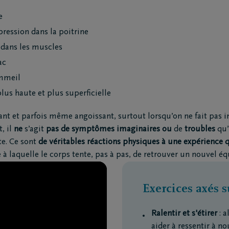
e
ression dans la poitrine
 dans les muscles
ac
ommeil
plus haute et plus superficielle
ant et parfois même angoissant, surtout lorsqu’on ne fait pas
, il
ne
s’agit
pas de symptômes imaginaires ou
de
troubles
qu’i
te. Ce sont
de véritables réactions physiques à une expérience 
ce à laquelle le corps tente, pas à pas, de retrouver un nouvel éq
Exercices axés s
Ralentir et s'étirer
: 
aider à ressentir à no