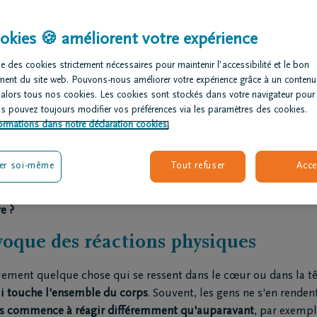
okies 🍪 améliorent votre expérience
copier le lien
e des cookies strictement nécessaires pour maintenir l’accessibilité et le bon
ment du site web. Pouvons-nous améliorer votre expérience grâce à un contenu
 alors tous nos cookies. Les cookies sont stockés dans votre navigateur pour
 deuil
us pouvez toujours modifier vos préférences via les paramètres des cookies.
ormations dans notre déclaration cookies.
ubit une perte douloureuse, l’attention se porte souvent d’abo
 4 min
er soi-même
Tout refuser
Acce
nt, de nombreux proches remarquent également de nombreux 
Que se passe-t-il en coulisses dans le corps en deuil ? Et comme
e ?
voque des réactions physiques
lement quelque chose qui se ressent dans le cœur ou dans la têt
ui touche l'ensemble du corps
. Souvent, les gens ne s'en rend
s commence à réagir différemment qu'auparavant
, par exempl