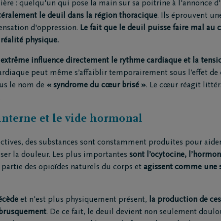
ière : quelqu'un qui pose la main sur sa poitrine à l'annonce d
téralement le deuil dans la région thoracique
. Ils éprouvent un
ensation d'oppression.
Le fait que le deuil puisse faire mal au
réalité physique.
extrême influence directement le rythme cardiaque et la tension
cardiaque peut même s’affaiblir temporairement sous l’effet de 
us le nom de
« syndrome du cœur brisé »
. Le cœur réagit litt
.
nterne et le vide hormonal
fectives, des substances sont constamment produites pour aider
iser la douleur. Les plus importantes
sont l’ocytocine, l’hormo
t partie des opioïdes naturels du corps et
agissent comme une s
écède
et n'est plus physiquement présent,
la production de ce
e brusquement
. De ce fait, le deuil devient non seulement doulo