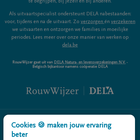
te begrijpen, bij jezelf en bij anderen.
Als uitvaartspecialist ondersteunt DELA nabestaanden:
voor, tijdens en na de uitvaart. Zo
verzorgen
én
verzekeren
we uitvaarten en ontzorgen we families in moeilijke
periodes. Lees meer over onze manier van werken op
dela.be
RouwWijzer gaat uit van
DELA Natura- en levensverzekeringen N.V.
-
Belgisch bijkantoor namens coöperatie DELA
Cookies 🍪 maken jouw ervaring
Wat is rouw?
Wat is de impact van rouw?
beter