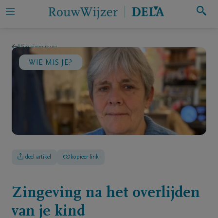
Zoeken
Mijn eigen rouw
WIE MIS JE?
Mijn
eigen
rouw
Iemand
in
rouw
deel artikel
kopieer link
ondersteunen
Hulp
Zingeving na het overlijden
bij
van je kind
rouw