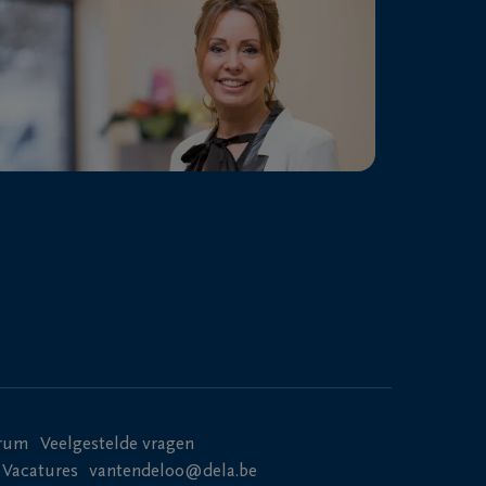
n.
l.
 of ruimere
uze of spirituele
trum
Veelgestelde vragen
Vacatures
vantendeloo@dela.be