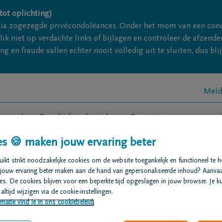
tot oplichting)
via zogezegde privécondoléances. Onder het mom van een con
ik niet op verdachte links of bijlagen en controleer de afze
g en fraude vallen echter nooit volledig uit te sluiten, dus bl
Meld
t regelen
Overlijdensberichten
Ons uitvaartcentrum
s 🍪 maken jouw ervaring beter
 vragen
kt strikt noodzakelijke cookies om de website toegankelijk en functioneel te 
jouw ervaring beter maken aan de hand van gepersonaliseerde inhoud? Aanva
s. De cookies blijven voor een beperkte tijd opgeslagen in jouw browser. Je ku
altijd wijzigen via de cookie-instellingen.
uin begraven worden?
matie vind je in ons cookiebeleid.