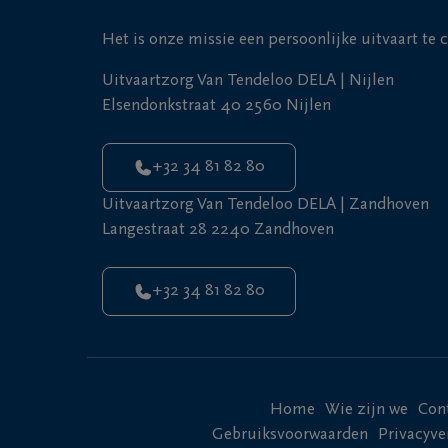
Bijgevolg heelt tijd 
positieve emoties, zo
Het is onze missie een persoonlijke uitvaart te 
Ook kan rouw relaties
omgeving). Ook kan he
Uitvaartzorg Van Tendeloo DELA | Nijlen
overtuigingen.
Elsendonkstraat 40 2560 Nijlen
Lees meer over de im
+32 34 81 82 80
Uitvaartzorg Van Tendeloo DELA | Zandhoven
Langestraat 28 2240 Zandhoven
+32 34 81 82 80
Home
Wie zijn we
Con
Gebruiksvoorwaarden
Privacyve