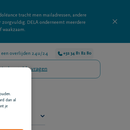
doléance tracht men mailadressen, andere
nder zorgvuldig. DELA onderneemt meerdere
ijf waakzaam.
 een overlijden 24u/24
+32 34 81 82 80
Veelgestelde vragen
houden.
ard dan al
nt je