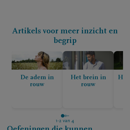
Artikels voor meer inzicht en
begrip
De adem in
Het brein in
Het
rouw
rouw
1-2
van
4
Oefeningen die kunnen