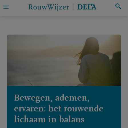
Zoeken
Mijn
eigen
rouw
Iemand
in
rouw
ondersteunen
Bewegen, ademen,
ervaren: het rouwende
Hulp
lichaam in balans
bij
rouw