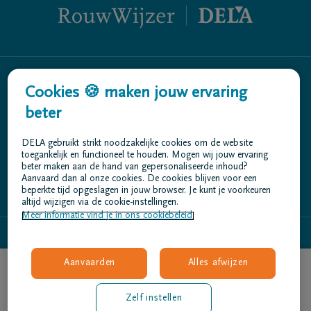
Cookies 🍪 maken jouw ervaring
Wat is rouw?
Wat is de impact van rouw?
beter
Wie mis je?
DELA gebruikt strikt noodzakelijke cookies om de website
Omstandigheden van overlijden
toegankelijk en functioneel te houden. Mogen wij jouw ervaring
Wat kan er helpend zijn?
beter maken aan de hand van gepersonaliseerde inhoud?
Aanvaard dan al onze cookies. De cookies blijven voor een
Hulp bij rouw
beperkte tijd opgeslagen in jouw browser. Je kunt je voorkeuren
altijd wijzigen via de cookie-instellingen.
Meer informatie vind je in ons cookiebeleid.
Privacyverklaring
rouwwijzer@dela.be
Gebruiksvoorwaarden
Aanvaarden
Alles afwijzen
Contact
Nood aan
Ontdek wat jou
Bibliografie
ondersteuning?
kan helpen
Zelf instellen