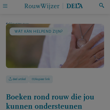
Zoeken
Mijn eigen rouw
WAT KAN HELPEND ZIJN?
Mijn
eigen
rouw
Iemand
in
rouw
deel artikel
kopieer link
ondersteunen
Hulp
Boeken rond rouw die jou
bij
kunnen ondersteunen
rouw