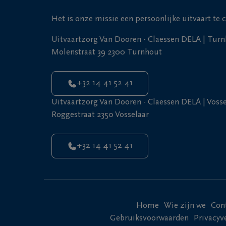
Bijgevolg heelt tijd 
positieve emoties, zo
Het is onze missie een persoonlijke uitvaart te 
Ook kan rouw relaties
omgeving). Ook kan he
Uitvaartzorg Van Dooren - Claessen DELA | Tur
overtuigingen.
Molenstraat 39 2300 Turnhout
Lees meer over de im
+32 14 41 52 41
Uitvaartzorg Van Dooren - Claessen DELA | Vosse
Roggestraat 2350 Vosselaar
+32 14 41 52 41
Home
Wie zijn we
Con
Gebruiksvoorwaarden
Privacyv