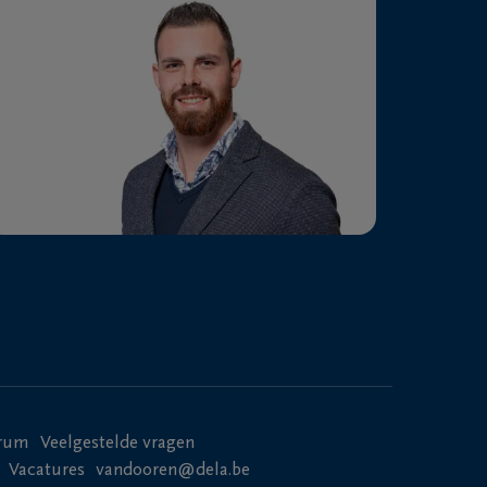
n.
l.
 of ruimere
uze of spirituele
trum
Veelgestelde vragen
Vacatures
vandooren@dela.be