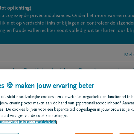
tot oplichting)
via zogezegde privécondoléances. Onder het mom van een con
ik niet op verdachte links of bijlagen en controleer de afze
g en fraude vallen echter nooit volledig uit te sluiten, dus bl
Meld
t regelen
Overlijdensberichten
Ons uitvaartcentrum
s 🍪 maken jouw ervaring beter
 vragen
kt strikt noodzakelijke cookies om de website toegankelijk en functioneel te 
jouw ervaring beter maken aan de hand van gepersonaliseerde inhoud? Aanva
s. De cookies blijven voor een beperkte tijd opgeslagen in jouw browser. Je ku
altijd wijzigen via de cookie-instellingen.
uin begraven worden?
matie vind je in ons cookiebeleid.