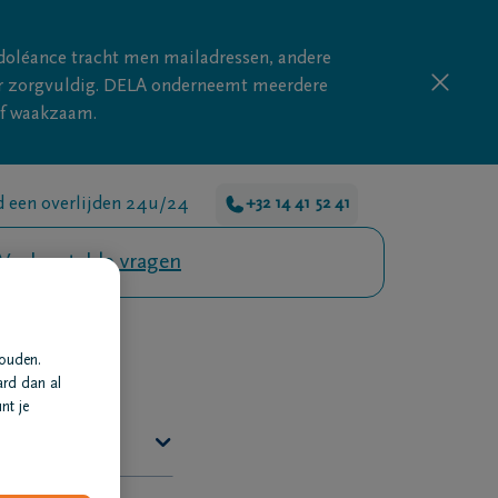
doléance tracht men mailadressen, andere
nder zorgvuldig. DELA onderneemt meerdere
ijf waakzaam.
 een overlijden 24u/24
+32 14 41 52 41
Veelgestelde vragen
houden.
ard dan al
nt je