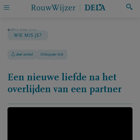
Zoeken
Mijn eigen rouw
WIE MIS JE?
Mijn
eigen
deel artikel
kopieer link
rouw
Een nieuwe liefde na het
Iemand
in
overlijden van een partner
rouw
ondersteunen
Hulp
bij
rouw