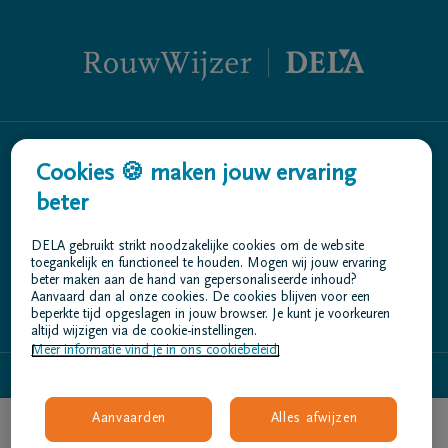
Cookies 🍪 maken jouw ervaring
Wat is rouw?
Wat is de impact van rouw?
beter
Wie mis je?
DELA gebruikt strikt noodzakelijke cookies om de website
Omstandigheden van overlijden
toegankelijk en functioneel te houden. Mogen wij jouw ervaring
Wat kan er helpend zijn?
beter maken aan de hand van gepersonaliseerde inhoud?
Aanvaard dan al onze cookies. De cookies blijven voor een
Hulp bij rouw
beperkte tijd opgeslagen in jouw browser. Je kunt je voorkeuren
altijd wijzigen via de cookie-instellingen.
Meer informatie vind je in ons cookiebeleid.
Privacyverklaring
rouwwijzer@dela.be
Gebruiksvoorwaarden
Aanvaarden
Alles afwijzen
Contact
Nood aan
Ontdek wat jou
Bibliografie