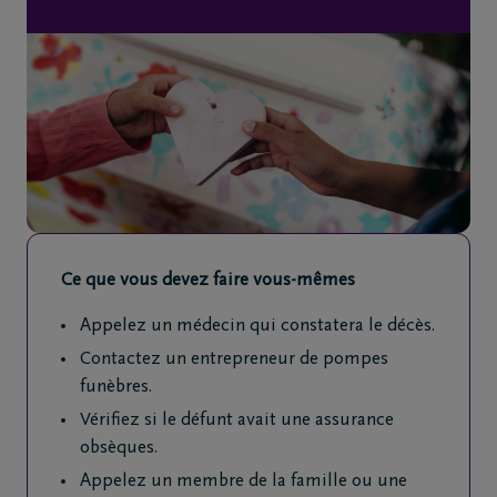
de
décès
Nos
centres
funéraires
Questions
fréquemment
Ce que vous devez faire vous-mêmes
posées
Appelez un médecin qui constatera le décès.
Assistance
Contactez un entrepreneur de pompes
en cas de
funèbres.
décès
Vérifiez si le défunt avait une assurance
24h/24
obsèques.
+32
Appelez un membre de la famille ou une