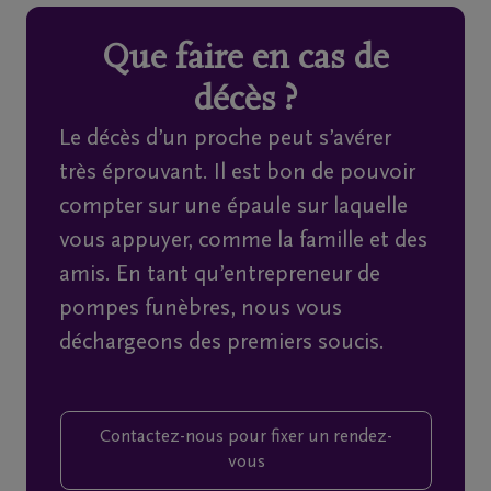
Que faire en cas de
Home
décès ?
À
Le décès d’un proche peut s’avérer
propos
très éprouvant. Il est bon de pouvoir
de
compter sur une épaule sur laquelle
nous
vous appuyer, comme la famille et des
amis. En tant qu’entrepreneur de
Contact
pompes funèbres, nous vous
déchargeons des premiers soucis.
Organiser
des
funérailles
Contactez-nous pour fixer un rendez-
vous
Avis