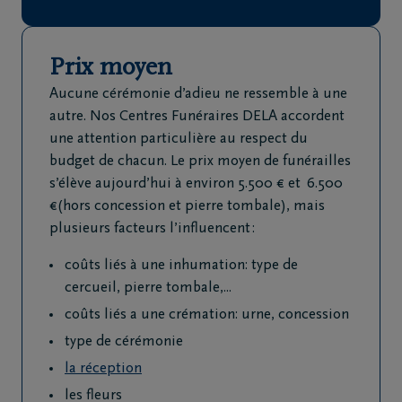
de
décès
Prix moyen
Nos
Aucune cérémonie d’adieu ne ressemble à une
centres
autre. Nos Centres Funéraires DELA accordent
funéraires
une attention particulière au respect du
budget de chacun. Le prix moyen de funérailles
s’élève aujourd’hui à environ 5.500 € et 6.500
Questions
€(hors concession et pierre tombale), mais
fréquemment
plusieurs facteurs l’influencent :
posées
coûts liés à une inhumation: type de
Assistance
cercueil, pierre tombale,...
en cas de
coûts liés a une crémation: urne, concession
décès
type de cérémonie
24h/24
la réception
+32
les fleurs