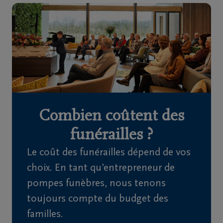
Home
À
propos
de
nous
Combien coûtent des
Contact
funérailles ?
Le coût des funérailles dépend de vos
Organiser
choix. En tant qu’entrepreneur de
des
pompes funèbres, nous tenons
funérailles
toujours compte du budget des
Avis
familles.