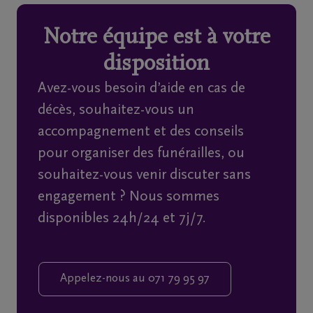
Notre équipe est à votre
Home
disposition
À
Avez-vous besoin d’aide en cas de
propos
décès, souhaitez-vous un
de
accompagnement et des conseils
nous
pour organiser des funérailles, ou
souhaitez-vous venir discuter sans
Contact
engagement ? Nous sommes
disponibles 24h/24 et 7j/7.
Organiser
des
funérailles
Appelez-nous au 071 79 95 97
Avis