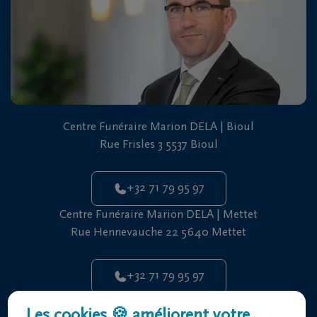
Centre Funéraire Marion DELA | Bioul
Rue Frisles 3 5537 Bioul
+32 71 79 95 97
Centre Funéraire Marion DELA | Mettet
Rue Hennevauche 22 5640 Mettet
+32 71 79 95 97
Centre Funéraire Marion DELA | Yvoir
Les cookies 🍪 améliorent votre