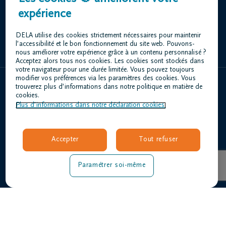
Rue Sur Champt 1/a 5530 Yvoir
expérience
+32 71 79 95 97
DELA utilise des cookies strictement nécessaires pour maintenir
l’accessibilité et le bon fonctionnement du site web. Pouvons-
nous améliorer votre expérience grâce à un contenu personnalisé ?
Acceptez alors tous nos cookies. Les cookies sont stockés dans
votre navigateur pour une durée limitée. Vous pouvez toujours
modifier vos préférences via les paramètres des cookies. Vous
trouverez plus d’informations dans notre politique en matière de
Home
cookies.
Plus d’informations dans notre déclaration cookies.
À propos de nous
Contact
Organiser des funérailles
Accepter
Tout refuser
Avis de décès
Nos centres funéraires
Paramétrer soi-même
Questions fréquemment posées
Conditions d'utilisation
Déclaration relative à la vie privée
Responsible disclosure