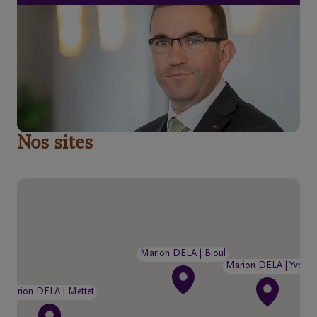
de
décès
Nos
centres
funéraires
Nos sites
Questions
fréquemment
posées
Assistance
en cas de
Marion DELA | Bioul
décès
Marion DELA | Yvoir
24h/24
Marion DELA | Mettet
+32