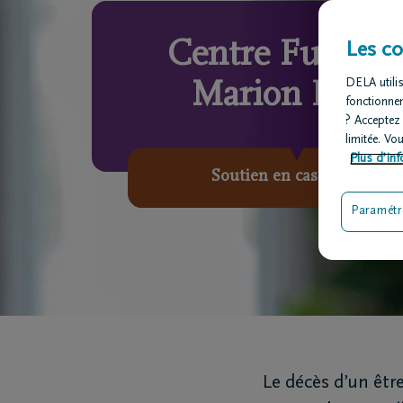
Centre Funérai
Les co
DELA utilis
Marion DELA
fonctionne
? Acceptez
limitée. Vo
Plus d’inf
Soutien en cas de décès
Paramétr
Le décès d’un êtr