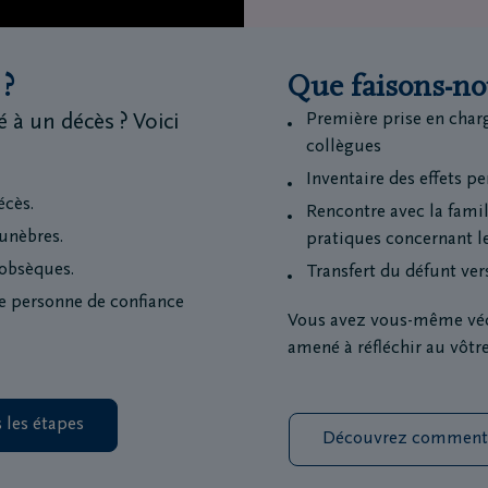
 ?
Que faisons-no
Première prise en charg
à un décès ? Voici
collègues
Inventaire des effets p
écès.
Rencontre avec la fami
unèbres.
pratiques concernant le
 obsèques.
Transfert du défunt ver
e personne de confiance
Vous avez vous-même vécu
amené à réfléchir au vôtre
 les étapes
Découvrez comment p