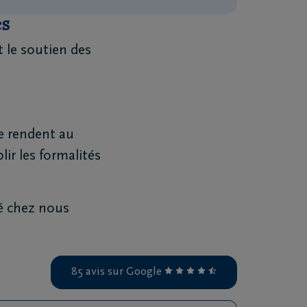
es
 le soutien des
se rendent au
lir les formalités
ré chez nous
85 avis sur Google