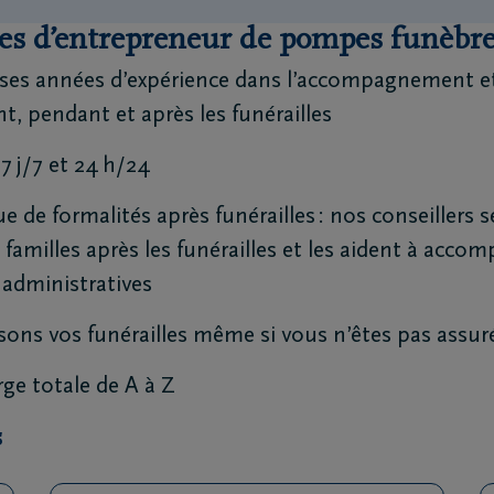
es d’entrepreneur de pompes funèbr
es années d’expérience dans l’accompagnement et
t, pendant et après les funérailles
 7 j/7 et 24 h/24
ue de formalités après funérailles : nos conseillers 
familles après les funérailles et les aident à accomp
 administratives
ons vos funérailles même si vous n’êtes pas assu
rge totale de A à Z
s