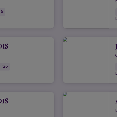
26
OIS
t '26
OIS