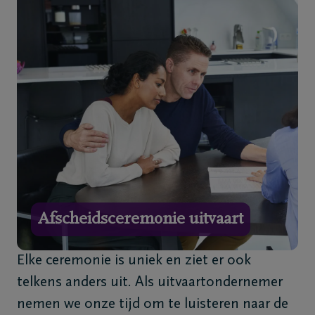
Home
Wie
zijn
we
Contact
Uitvaart
regelen
Afscheidsceremonie uitvaart
Overlijdensberichten
Elke ceremonie is uniek en ziet er ook
Ons
telkens anders uit. Als uitvaartondernemer
uitvaartcentrum
nemen we onze tijd om te luisteren naar de