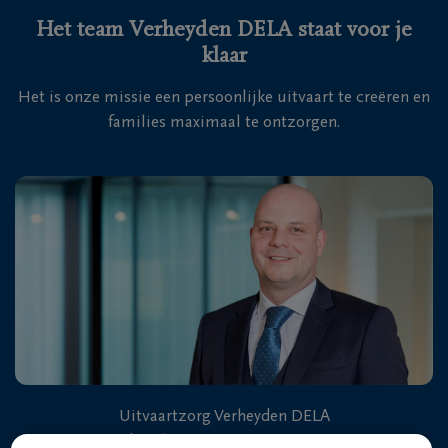
Het team Verheyden DELA staat voor je
klaar
Het is onze missie een persoonlijke uitvaart te creëren en
families maximaal te ontzorgen.
Uitvaartzorg Verheyden DELA
Lambroekstraat 50 9230 Massemen