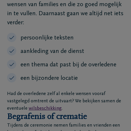
wensen van families en die zo goed mogelijk
Veelgestelde
in te vullen. Daarnaast gaan we altijd net iets
vragen
verder:
Meld een
overlijden
persoonlijke teksten
24u/24
aankleding van de dienst
+32
93
een thema dat past bij de overledene
66
19
een bijzondere locatie
92
Massemen
Had de overledene zelf al enkele wensen vooraf
vastgelegd omtrent de uitvaart? We bekijken samen de
eventuele
wilsbeschikking
.
Begrafenis of crematie
Tijdens de ceremonie nemen families en vrienden een