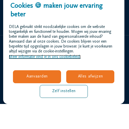
Cookies 🍪 maken jouw ervaring
beter
+32 93 66 19 92
DELA gebruikt strikt noodzakelijke cookies om de website
toegankelijk en functioneel te houden. Mogen wij jouw ervaring
beter maken aan de hand van gepersonaliseerde inhoud?
Aanvaard dan al onze cookies. De cookies blijven voor een
beperkte tijd opgeslagen in jouw browser. Je kunt je voorkeuren
Home
altijd wijzigen via de cookie-instellingen.
Meer informatie vind je in ons cookiebeleid.
Wie zijn we
Contact
Uitvaart regelen
Aanvaarden
Alles afwijzen
Overlijdensberichten
Ons uitvaartcentrum
Zelf instellen
Veelgestelde vragen
Gebruiksvoorwaarden
Privacyverklaring
Responsible disclosure