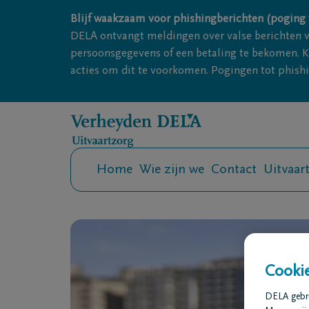
Overslaan en naar inhoud gaan
Blijf waakzaam voor phishingberichten (poging t
DELA ontvangt meldingen over valse berichten 
persoonsgegevens of een betaling te bekomen. Kl
acties om dit te voorkomen. Pogingen tot phishin
Home
Wie zijn we
Contact
Uitvaar
Cookie
DELA gebrui