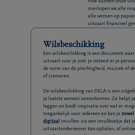
Hoe kunnen onze uitva
overlopen we alle mog
alle wensen op papier.
uitvaart financieel g
Wilsbeschikking
Een wilsbeschikking is een document waarin 
uitvaart voor je ziet. Je noteert er je perso
de vorm van de plechtigheid, muziek of d
of cremeren.
De wilsbeschikking van DELA is een uitgebr
je laatste wensen samenkomen. Ze helpt je
leggen en biedt inspiratie over wat er mogel
toegankelijk voor iedereen en kan je
zowel 
digitaal
invullen: via een invulboekje dat j
uitvaartondernemer kan ophalen, of online