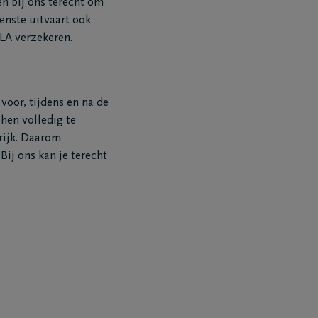
en bij ons terecht om
enste uitvaart ook
ELA verzekeren.
voor, tijdens en na de
hen volledig te
rijk. Daarom
Bij ons kan je terecht