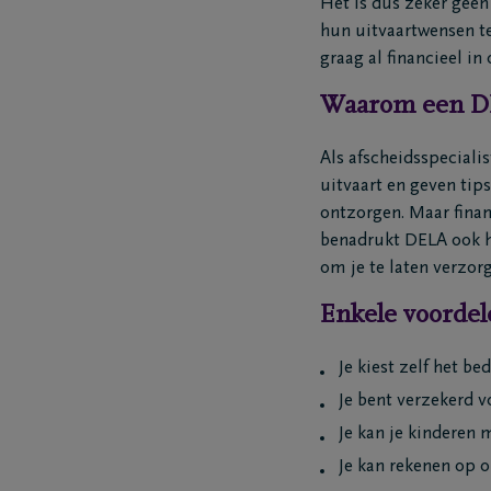
Het is dus zeker geen
hun uitvaartwensen te
graag al financieel in
Waarom een DE
Als afscheidsspeciali
uitvaart en geven tip
ontzorgen. Maar finan
benadrukt DELA ook het
om je te laten verzor
Enkele voordel
Je kiest zelf het be
Je bent verzekerd v
Je kan je kinderen 
Je kan rekenen op 