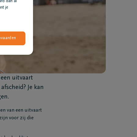
ard dan al
nt je
nvaarden
een uitvaart
 afscheid? Je kan
gen.
n van een uitvaart
ijn voor zij die