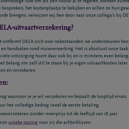
 overbodige luxe om dit zelf vooraf al te regelen. Mensen kunn
 bespreken, het kostenplaatje te bekijken en willen ze hun gew
 orde brengen, verwijzen wij hen door naar onze collega’s bij D
LA-uitvaartverzekering?
st ontfermt DELA zich over nabestaanden: we ondersteunen hen 
s en handvaten rond rouwverwerking. Het is absoluut onze taak 
ciële ontzorging hoort daar ook bij en is minstens even belang
 belang om zelf stil te staan bij je eigen uitvaartkosten later. 
gen én verzekeren.
en:
drag waarvoor je je wil verzekeren en bepaalt de looptijd ervan.
oor het volledige bedrag vanaf de eerste betaling.
meeverzekeren zonder meerprijs tot de leeftijd van 18 jaar.
onze
unieke nazorg
voor zij die achterblijven.