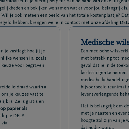
artadviseurs je hierbij helpen? Aan de hand van onze uitgebre
elijkheden en bekijken we samen wat er voor jou belangrijk is.
 Wil je ook meteen een beeld van het totale kostenplaatje? Dat 
eregeld hebben, brengen we je in contact met onze afdeling DEL
Medische wils
je vastlegt hoe jij je
Een medische wilsverkl
onlijke wensen in, zoals
met betrekking tot med
e keuze voor begraven
geval dat je in de toek
beslissingen te nemen. 
medische behandelingen
eide leidraad waarin al
bijvoorbeeld reanimati
 om je keuzes vast te
levensverlengende beha
ijk is. Ze is gratis en
Het is belangrijk om d
op papier als
met je naasten en event
e bij je DELA
hoogte zal zijn van je
 via
dat nodig wordt.