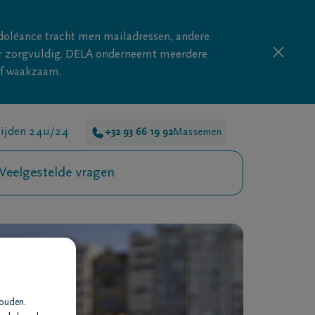
doléance tracht men mailadressen, andere
nder zorgvuldig. DELA onderneemt meerdere
ijf waakzaam.
lijden 24u/24
+32 93 66 19 92
Massemen
Veelgestelde vragen
houden.