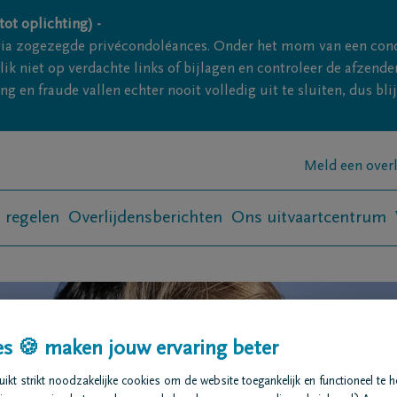
ot oplichting) -
via zogezegde privécondoléances. Onder het mom van een con
ik niet op verdachte links of bijlagen en controleer de afze
g en fraude vallen echter nooit volledig uit te sluiten, dus bl
Meld een over
t regelen
Overlijdensberichten
Ons uitvaartcentrum
s 🍪 maken jouw ervaring beter
kt strikt noodzakelijke cookies om de website toegankelijk en functioneel te 