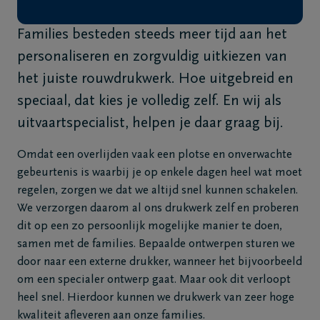
Veelgestelde
Families besteden steeds meer tijd aan het
vragen
personaliseren en zorgvuldig uitkiezen van
Meld een
het juiste rouwdrukwerk. Hoe uitgebreid en
overlijden
speciaal, dat kies je volledig zelf. En wij als
24u/24
uitvaartspecialist, helpen je daar graag bij.
+32
Omdat een overlijden vaak een plotse en onverwachte
34
81
gebeurtenis is waarbij je op enkele dagen heel wat moet
82
regelen, zorgen we dat we altijd snel kunnen schakelen.
80
We verzorgen daarom al ons drukwerk zelf en proberen
dit op een zo persoonlijk mogelijke manier te doen,
samen met de families. Bepaalde ontwerpen sturen we
door naar een externe drukker, wanneer het bijvoorbeeld
om een specialer ontwerp gaat. Maar ook dit verloopt
heel snel. Hierdoor kunnen we drukwerk van zeer hoge
kwaliteit afleveren aan onze families.