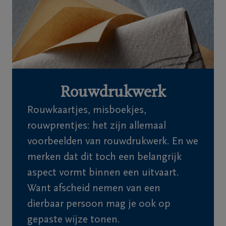
Home
Wie
zijn
we
Rouwdrukwerk
Contact
Rouwkaartjes, misboekjes,
Uitvaart
rouwprentjes: het zijn allemaal
regelen
voorbeelden van rouwdrukwerk. En we
merken dat dit toch een belangrijk
Overlijdensberichten
aspect vormt binnen een uitvaart.
Want afscheid nemen van een
Ons
dierbaar persoon mag je ook op
uitvaartcentrum
gepaste wijze tonen.