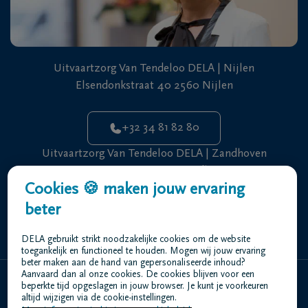
Uitvaartzorg Van Tendeloo DELA | Nijlen
Elsendonkstraat 40 2560 Nijlen
+32 34 81 82 80
Uitvaartzorg Van Tendeloo DELA | Zandhoven
Langestraat 28 2240 Zandhoven
Cookies 🍪 maken jouw ervaring
beter
+32 34 81 82 80
DELA gebruikt strikt noodzakelijke cookies om de website
toegankelijk en functioneel te houden. Mogen wij jouw ervaring
beter maken aan de hand van gepersonaliseerde inhoud?
Aanvaard dan al onze cookies. De cookies blijven voor een
beperkte tijd opgeslagen in jouw browser. Je kunt je voorkeuren
Home
altijd wijzigen via de cookie-instellingen.