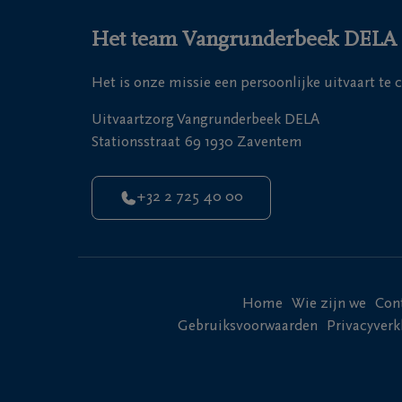
andere perioden weer
Maar rouw zal niet al
worden. Om wat er nie
lichter. Het verloopt
Rouw heeft niet allee
Het team Vangrunderbeek DELA st
Bijgevolg heelt tijd 
positieve emoties, zo
Het is onze missie een persoonlijke uitvaart te 
Ook kan rouw relaties
omgeving). Ook kan he
Uitvaartzorg Vangrunderbeek DELA
overtuigingen.
Stationsstraat 69 1930 Zaventem
Lees meer over de im
+32 2 725 40 00
Home
Wie zijn we
Con
Gebruiksvoorwaarden
Privacyverk