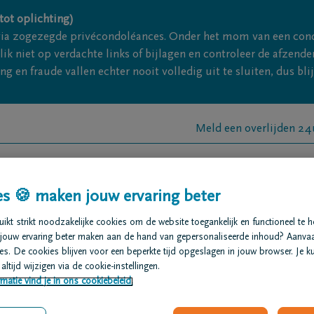
tot oplichting)
via zogezegde privécondoléances. Onder het mom van een con
ik niet op verdachte links of bijlagen en controleer de afze
g en fraude vallen echter nooit volledig uit te sluiten, dus bl
Meld een overlijden 2
t regelen
Overlijdensberichten
Ons uitvaartcentrum
s 🍪 maken jouw ervaring beter
 vragen
kt strikt noodzakelijke cookies om de website toegankelijk en functioneel te 
jouw ervaring beter maken aan de hand van gepersonaliseerde inhoud? Aanva
s. De cookies blijven voor een beperkte tijd opgeslagen in jouw browser. Je ku
altijd wijzigen via de cookie-instellingen.
uin begraven worden?
matie vind je in ons cookiebeleid.