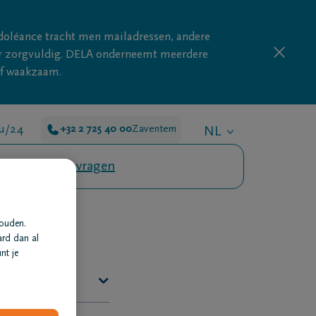
doléance tracht men mailadressen, andere
nder zorgvuldig. DELA onderneemt meerdere
ijf waakzaam.
4u/24
+32 2 725 40 00
Zaventem
NL
Veelgestelde vragen
houden.
ard dan al
nt je