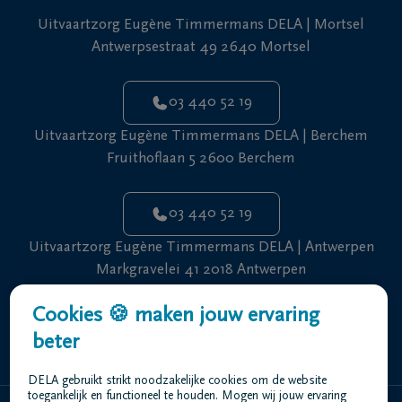
Uitvaartzorg Eugène Timmermans DELA | Mortsel
Antwerpsestraat 49 2640 Mortsel
03 440 52 19
Uitvaartzorg Eugène Timmermans DELA | Berchem
Fruithoflaan 5 2600 Berchem
03 440 52 19
Uitvaartzorg Eugène Timmermans DELA | Antwerpen
Markgravelei 41 2018 Antwerpen
Cookies 🍪 maken jouw ervaring
03 440 52 19
beter
DELA gebruikt strikt noodzakelijke cookies om de website
toegankelijk en functioneel te houden. Mogen wij jouw ervaring