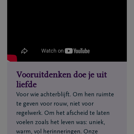
Home
Wie
zijn
we
Contact
Uitvaart
Vooruitdenken doe je uit
regelen
liefde
Voor wie achterblijft. Om hen ruimte
Overlijdensberichten
te geven voor rouw, niet voor
regelwerk. Om het afscheid te laten
Ons
voelen zoals het leven was: uniek,
uitvaartcentrum
warm, vol herinneringen. Onze