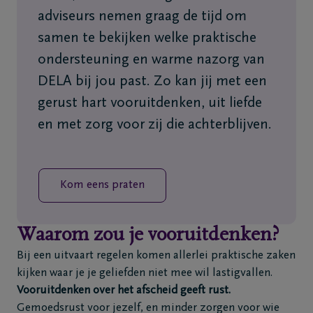
Veelgestelde
adviseurs nemen graag de tijd om
vragen
samen te bekijken welke praktische
ondersteuning en warme nazorg van
Meld een
DELA bij jou past. Zo kan jij met een
overlijden
gerust hart vooruitdenken, uit liefde
24u/24
en met zorg voor zij die achterblijven.
03
440
52
19
Kom eens praten
Waarom zou je vooruitdenken?
Bij een uitvaart regelen komen allerlei praktische zaken
kijken waar je je geliefden niet mee wil lastigvallen.
Vooruitdenken over het afscheid geeft rust.
Gemoedsrust voor jezelf, en minder zorgen voor wie