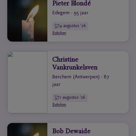
Pieter Blondé
Veelgestelde
Edegem - 95 jaar
vragen
4 augustus '26
Meld een
Bekijken
overlijden
24u/24
03
Christine
440
Vankrunkelsven
52
Berchem (Antwerpen) - 87
19
jaar
1 augustus '26
Bekijken
Bob Dewaide