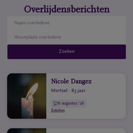
Home
Overlijdensberichten
Wie
zijn
we
Zoeken
Contact
Uitvaart
regelen
Nicole Dangez
Mortsel - 83 jaar
Overlijdensberichten
6 augustus '26
Bekijken
Ons
uitvaartcentrum