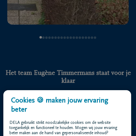
Uitvaartzorg Eugène Timmermans DELA | Mortsel
Antwerpsestraat 49 2640 Mortsel
03 440 52 19
Uitvaartzorg Eugène Timmermans DELA | Berchem
Fruithoflaan 5 2600 Berchem
03 440 52 19
Uitvaartzorg Eugène Timmermans DELA | Antwerpen
Markgravelei 41 2018 Antwerpen
Cookies 🍪 maken jouw ervaring
03 440 52 19
beter
DELA gebruikt strikt noodzakelijke cookies om de website
toegankelijk en functioneel te houden. Mogen wij jouw ervaring
beter maken aan de hand van gepersonaliseerde inhoud?