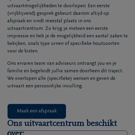
uitvaartmogelijkheden te doorlopen. Een eerste
Veelgestelde
(vrijblijvend) gesprek gebeurt daarom altijd op
vragen
afspraak en vindt meestal plaats in ons
uitvaartcentrum. Zo krijg je meteen een eerste
Meld een
impressie en heb je de mogelijkheid een aantal zaken te
overlijden
bekijken, zoals type urnen of specifieke houtsoorten
24u/24
voor de kisten.
03
Ons ervaren team van adviseurs ontvangt jou en je
440
familie en begeleidt jullie samen doorheen dit traject.
52
We overlopen alle (specifieke) wensen en geven de
19
uitvaart een persoonlijke invulling.
Maak een afspraak
Ons uitvaartcentrum beschikt
over: