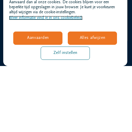
Aanvaard dan al onze cookies. De cookies blijven voor een
Home
beperkte tijd opgeslagen in jouw browser. Je kunt je voorkeuren
Wie zijn we
altijd wijzigen via de cookie-instellingen.
Meer informatie vind je in ons cookiebeleid.
Contact
Uitvaart regelen
Overlijdensberichten
Aanvaarden
Alles afwijzen
Ons uitvaartcentrum
Veelgestelde vragen
Zelf instellen
Gebruiksvoorwaarden
Privacyverklaring
Responsible disclosure
Toegankelijkheidsverklaring
Vacatures
timmermans@dela.be