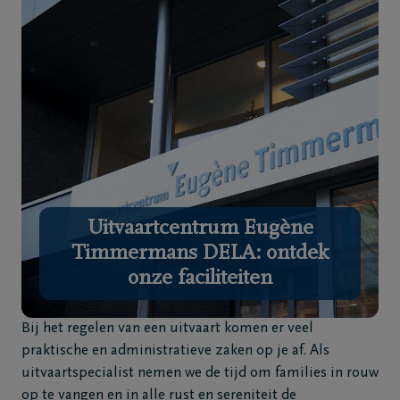
Home
Wie
zijn
we
Contact
Uitvaart
Uitvaartcentrum Eugène
regelen
Timmermans DELA: ontdek
onze faciliteiten
Overlijdensberichten
Bij het regelen van een uitvaart komen er veel
Ons
praktische en administratieve zaken op je af. Als
uitvaartcentrum
uitvaartspecialist nemen we de tijd om families in rouw
op te vangen en in alle rust en sereniteit de