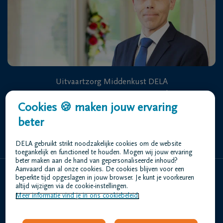
Uitvaartzorg Middenkust DELA
Stuiverstraat 470 8400 Oostende
Cookies 🍪 maken jouw ervaring
beter
+32 59 70 63 63
DELA gebruikt strikt noodzakelijke cookies om de website
toegankelijk en functioneel te houden. Mogen wij jouw ervaring
beter maken aan de hand van gepersonaliseerde inhoud?
Aanvaard dan al onze cookies. De cookies blijven voor een
beperkte tijd opgeslagen in jouw browser. Je kunt je voorkeuren
Home
altijd wijzigen via de cookie-instellingen.
Meer informatie vind je in ons cookiebeleid.
Wie zijn we
Contact
Uitvaart regelen