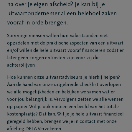
na over je eigen afscheid? Je kan bij je
Veelgestelde
uitvaartondernemer al een heleboel zaken
vragen
vooraf in orde brengen.
Meld een
Sommige mensen willen hun nabestaanden niet
overlijden
opzadelen met de praktische aspecten van een uitvaart
24u/24
en/of willen de hele uitvaart vooraf financieren zodat er
+32
later geen zorgen en kosten zijn voor zij die
59
achterblijven.
70
Hoe kunnen onze uitvaartadviseurs je hierbij helpen?
63
Aan de hand van onze uitgebreide checklist overlopen
63
we alle mogelijkheden en bekijken we samen wat er
Oostende
voor jou belangrijk is. Vervolgens zetten we alle wensen
op papier. Wil je ook meteen een beeld van het totale
kostenplaatje? Dat kan. Wil je je hele uitvaart financieel
geregeld hebben, brengen we je in contact met onze
afdeling DELA Verzekeren.