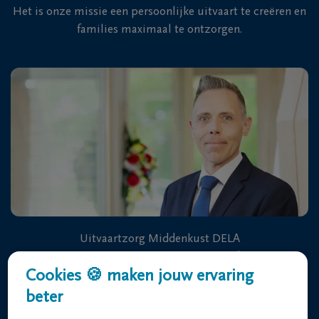
Het is onze missie een persoonlijke uitvaart te creëren en
families maximaal te ontzorgen.
Uitvaartzorg Middenkust DELA
Stuiverstraat 470 8400 Oostende
Cookies 🍪 maken jouw ervaring
beter
+32 59 70 63 63