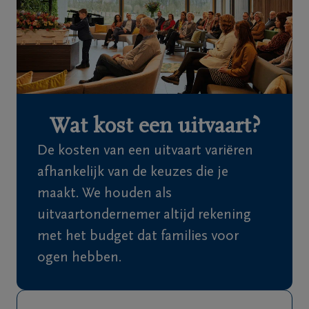
Home
Wie
zijn
we
Wat kost een uitvaart?
Contact
De kosten van een uitvaart variëren
Uitvaart
afhankelijk van de keuzes die je
regelen
maakt. We houden als
uitvaartondernemer altijd rekening
Overlijdensberichten
met het budget dat families voor
ogen hebben.
Ons
uitvaartcentrum