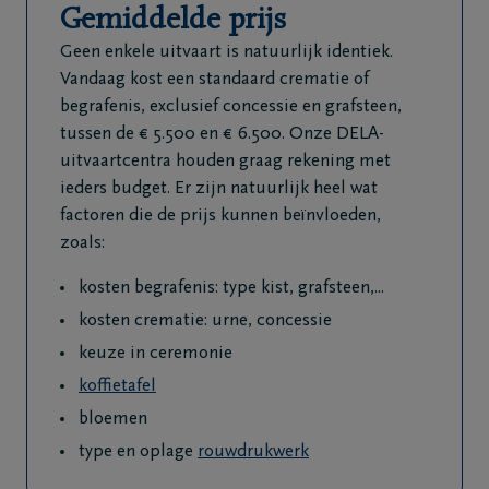
Gemiddelde prijs
Veelgestelde
Geen enkele uitvaart is natuurlijk identiek.
vragen
Vandaag kost een standaard crematie of
begrafenis, exclusief concessie en grafsteen,
Meld een
tussen de € 5.500 en € 6.500. Onze DELA-
overlijden
uitvaartcentra houden graag rekening met
24u/24
ieders budget. Er zijn natuurlijk heel wat
+32
factoren die de prijs kunnen beïnvloeden,
59
zoals:
70
kosten begrafenis: type kist, grafsteen,...
63
63
kosten crematie: urne, concessie
Oostende
keuze in ceremonie
koffietafel
bloemen
type en oplage
rouwdrukwerk