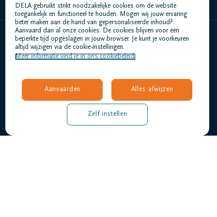
DELA gebruikt strikt noodzakelijke cookies om de website
toegankelijk en functioneel te houden. Mogen wij jouw ervaring
beter maken aan de hand van gepersonaliseerde inhoud?
Aanvaard dan al onze cookies. De cookies blijven voor een
beperkte tijd opgeslagen in jouw browser. Je kunt je voorkeuren
Home
altijd wijzigen via de cookie-instellingen.
Meer informatie vind je in ons cookiebeleid.
Wie zijn we
Contact
Uitvaart regelen
Aanvaarden
Alles afwijzen
Overlijdensberichten
Ons uitvaartcentrum
Zelf instellen
Veelgestelde vragen
Gebruiksvoorwaarden
Privacyverklaring
Responsible disclosure
Toegankelijkheidsverklaring
Vacatures
middenkust@dela.be