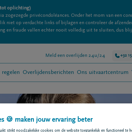
tot oplichting)
via zogezegde privécondoléances. Onder het mom van een con
ik niet op verdachte links of bijlagen en controleer de afze
g en fraude vallen echter nooit volledig uit te sluiten, dus bl
Meld een overlijden 24u/24
+32 15
t regelen
Overlijdensberichten
Ons uitvaartcentrum
s 🍪 maken jouw ervaring beter
kt strikt noodzakelijke cookies om de website toegankelijk en functioneel te 