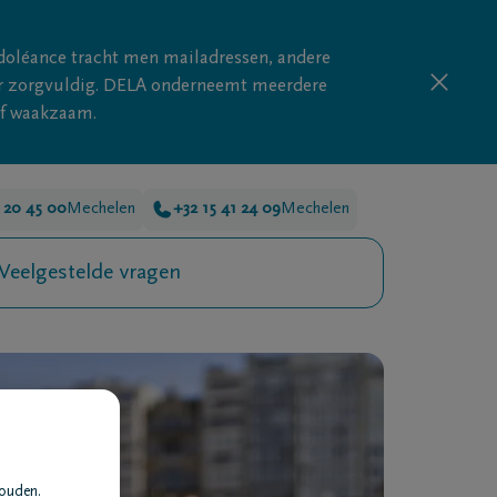
doléance tracht men mailadressen, andere
nder zorgvuldig. DELA onderneemt meerdere
ijf waakzaam.
 20 45 00
Mechelen
+32 15 41 24 09
Mechelen
Veelgestelde vragen
houden.