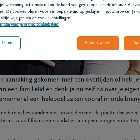
jouw ervaring beter maken aan de hand van gepersonaliseerde inhoud? Aanva
s. De cookies blijven voor een beperkte tijd opgeslagen in jouw browser. Je ku
altijd wijzigen via de cookie-instellingen.
matie vind je in ons cookiebeleid.
af al regelen?
stellen
Alles afwijzen
Aa
in aanraking gekomen met een overlijden of heb je 
n een familielid en denk je nu zelf na over je eigen
dernemer al een heleboel zaken vooraf in orde bren
n hun nabestaanden niet opzadelen met de praktische aspecte
itvaart vooraf financieren zodat er later geen zorgen en kosten z