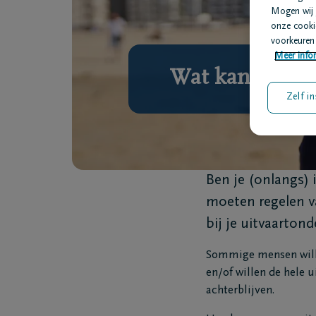
Mogen wij 
onze cookie
voorkeuren 
Meer infor
Wat kan ik voor
Zelf in
Ben je (onlangs) 
moeten regelen va
bij je uitvaarton
Sommige mensen wille
en/of willen de hele u
achterblijven.