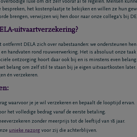
 overbodige luxe om dit zelf vooraf al te regelen. Mensen kunn
 bespreken, het kostenplaatje te bekijken en willen ze hun gew
 orde brengen, verwijzen wij hen door naar onze collega’s bij D
LA-uitvaartverzekering?
st ontfermt DELA zich over nabestaanden: we ondersteunen hen 
s en handvaten rond rouwverwerking. Het is absoluut onze taak 
ciële ontzorging hoort daar ook bij en is minstens even belang
 belang om zelf stil te staan bij je eigen uitvaartkosten later. 
gen én verzekeren.
en:
drag waarvoor je je wil verzekeren en bepaalt de looptijd ervan.
oor het volledige bedrag vanaf de eerste betaling.
meeverzekeren zonder meerprijs tot de leeftijd van 18 jaar.
onze
unieke nazorg
voor zij die achterblijven.