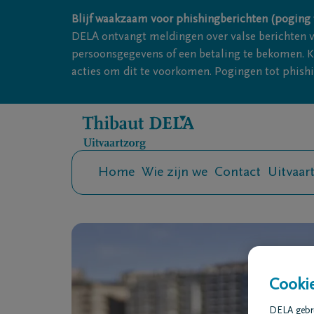
Overslaan en naar inhoud gaan
Blijf waakzaam voor phishingberichten (poging 
DELA ontvangt meldingen over valse berichten 
persoonsgegevens of een betaling te bekomen. Kl
acties om dit te voorkomen. Pogingen tot phishin
Home
Wie zijn we
Contact
Uitvaar
Cookie
DELA gebrui