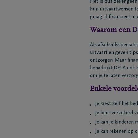
Het is dus zeker geen
hun uitvaartwensen te
graag al financieel in
Waarom een DE
Als afscheidsspeciali
uitvaart en geven tip
ontzorgen. Maar finan
benadrukt DELA ook het
om je te laten verzor
Enkele voordel
Je kiest zelf het be
Je bent verzekerd v
Je kan je kinderen 
Je kan rekenen op 