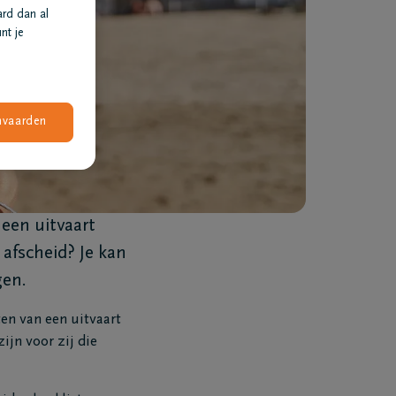
ard dan al
nt je
nvaarden
een uitvaart
 afscheid? Je kan
gen.
n van een uitvaart
ijn voor zij die