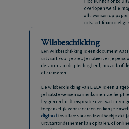
Hoe kunnen onze uitva
overlopen we alle mog
alle wensen op papier.
uitvaart financieel g
Wilsbeschikking
Een wilsbeschikking is een document waarin 
uitvaart voor je ziet. Je noteert er je perso
de vorm van de plechtigheid, muziek of d
of cremeren.
De wilsbeschikking van DELA is een uitgebr
je laatste wensen samenkomen. Ze helpt je
leggen en biedt inspiratie over wat er mogel
toegankelijk voor iedereen en kan je
zowel 
digitaal
invullen: via een invulboekje dat j
uitvaartondernemer kan ophalen, of online