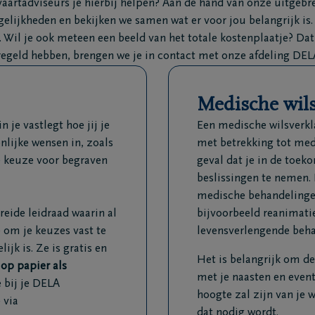
artadviseurs je hierbij helpen? Aan de hand van onze uitgebre
elijkheden en bekijken we samen wat er voor jou belangrijk is.
 Wil je ook meteen een beeld van het totale kostenplaatje? Dat 
eregeld hebben, brengen we je in contact met onze afdeling DEL
Medische wils
je vastlegt hoe jij je
Een medische wilsverkl
onlijke wensen in, zoals
met betrekking tot med
e keuze voor begraven
geval dat je in de toek
beslissingen te nemen. 
medische behandelingen
eide leidraad waarin al
bijvoorbeeld reanimati
 om je keuzes vast te
levensverlengende beha
ijk is. Ze is gratis en
Het is belangrijk om d
op papier als
met je naasten en event
e bij je DELA
hoogte zal zijn van je
 via
dat nodig wordt.