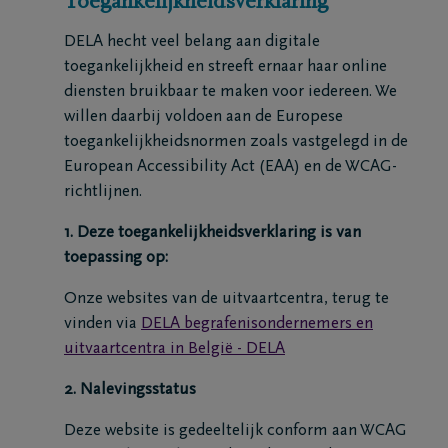
Toegankelijkheidsverklaring
Home
DELA hecht veel belang aan digitale
Wie
toegankelijkheid en streeft ernaar haar online
diensten bruikbaar te maken voor iedereen. We
zijn
willen daarbij voldoen aan de Europese
we
toegankelijkheidsnormen zoals vastgelegd in de
European Accessibility Act (EAA) en de WCAG-
Contact
richtlijnen.
1. Deze toegankelijkheidsverklaring is van
Uitvaart
toepassing op:
regelen
Onze websites van de uitvaartcentra, terug te
vinden via
DELA begrafenisondernemers en
Overlijdensberichten
uitvaartcentra in België - DELA
Onze
2. Nalevingsstatus
uitvaartcentra
Deze website is gedeeltelijk conform aan WCAG