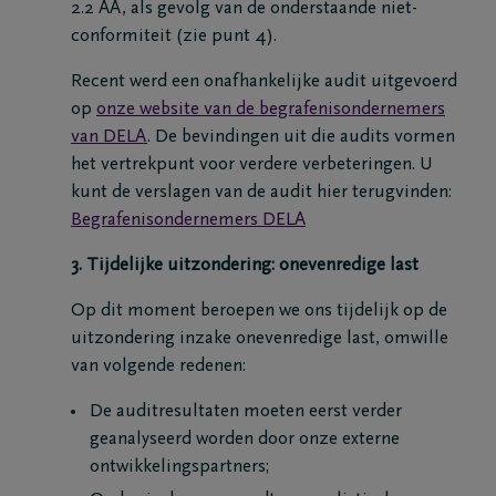
2.2 AA, als gevolg van de onderstaande niet-
Veelgestelde
conformiteit (zie punt 4).
vragen
Recent werd een onafhankelijke audit uitgevoerd
op
onze website van de begrafenisondernemers
Meld een
van DELA
. De bevindingen uit die audits vormen
overlijden
het vertrekpunt voor verdere verbeteringen. U
24u/24
kunt de verslagen van de audit hier terugvinden:
+32
Begrafenisondernemers DELA
11
3. Tijdelijke uitzondering: onevenredige last
28
35
Op dit moment beroepen we ons tijdelijk op de
88
uitzondering inzake onevenredige last, omwille
Hasselt
van volgende redenen:
+32
De auditresultaten moeten eerst verder
11
geanalyseerd worden door onze externe
22
ontwikkelingspartners;
28