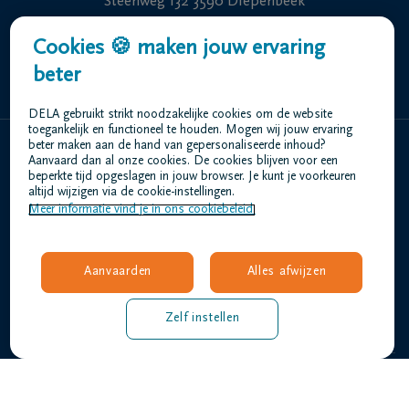
Steenweg 132 3590 Diepenbeek
Cookies 🍪 maken jouw ervaring
+32 11 22 28 88
beter
DELA gebruikt strikt noodzakelijke cookies om de website
toegankelijk en functioneel te houden. Mogen wij jouw ervaring
beter maken aan de hand van gepersonaliseerde inhoud?
Aanvaard dan al onze cookies. De cookies blijven voor een
Home
beperkte tijd opgeslagen in jouw browser. Je kunt je voorkeuren
Wie zijn we
altijd wijzigen via de cookie-instellingen.
Meer informatie vind je in ons cookiebeleid.
Contact
Uitvaart regelen
Overlijdensberichten
Aanvaarden
Alles afwijzen
Onze uitvaartcentra
Veelgestelde vragen
Zelf instellen
Gebruiksvoorwaarden
Privacyverklaring
Responsible disclosure