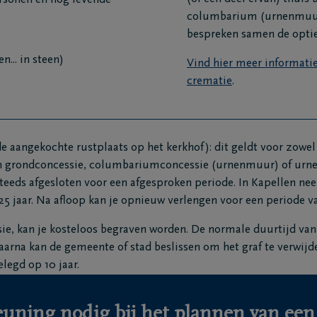
ersonen en nog levende
columbarium (urnenmuur)
bespreken samen de optie
.. in steen)
Vind hier meer informatie
crematie
.
de aangekochte rustplaats op het kerkhof): dit geldt voor zowel
en grondconcessie, columbariumconcessie (urnenmuur) of urne
teeds afgesloten voor een afgesproken periode. In Kapellen ne
25 jaar. Na afloop kan je opnieuw verlengen voor een periode va
e, kan je kosteloos begraven worden. De normale duurtijd van
daarna kan de gemeente of stad beslissen om het graf te verwijd
legd op 10 jaar.
uning nodig bij het plannen van een 