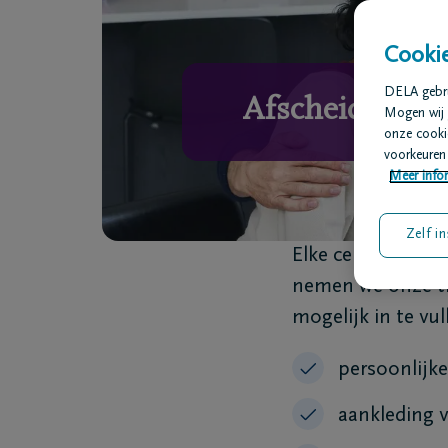
Cookie
DELA gebrui
Afscheidscerem
Mogen wij 
onze cookie
voorkeuren 
Meer infor
Zelf in
Elke ceremonie is
nemen we onze tij
mogelijk in te vul
persoonlijke
aankleding v