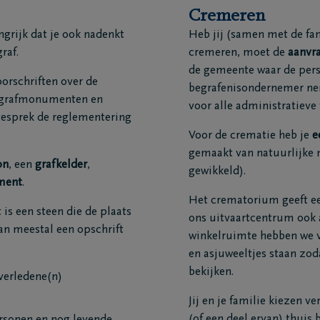
Cremeren
angrijk dat je ook nadenkt
Heb jij (samen met de fami
raf.
cremeren, moet de
aanvra
de gemeente waar de perso
oorschriften over de
begrafenisondernemer nem
, grafmonumenten en
voor alle administratieve 
gesprek de reglementering
Voor de crematie heb je
e
gemaakt van natuurlijke 
on
, een
grafkelder
,
gewikkeld).
ment
.
Het crematorium geeft een
t is een steen die de plaats
ons uitvaartcentrum ook 
dan meestal een opschrift
winkelruimte hebben we v
en asjuweeltjes staan zod
bekijken.
verledene(n)
Jij en je familie kiezen 
(of een deel ervan) thuis 