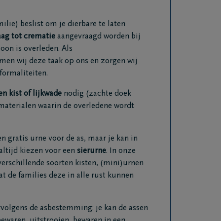
lie) beslist om je dierbare te laten
ag tot crematie
aangevraagd worden bij
on is overleden. Als
en wij deze taak op ons en zorgen wij
formaliteiten.
en kist of lijkwade
nodig (zachte doek
materialen waarin de overledene wordt
 gratis urne voor de as, maar je kan in
altijd kiezen voor een
sierurne
. In onze
erschillende soorten kisten, (mini)urnen
at de families deze in alle rust kunnen
vervolgens de asbestemming: je kan de assen
bewaren, uitstrooien, bewaren in een