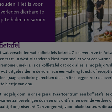
 houden. Het is voor
erleden dierbare te
op te halen en samen
fietafel
st wat verschillen wat koffietafels betreft. Zo serveren ze in An
 en taart. In West-Vlaanderen kiest men sneller voor een warme 
remonie uniek is, is de koffietafel dat ook: alles is mogelijk. Wi
t wat uitgebreider in de vorm van een walking lunch, of recepti
en graag specifieke gerechten die een link leggen naar de overl
te biertje van opa.
 mogelijk om in ons eigen uitvaartcentrum een koffietafel te 
warme aanbevelingen doen en ons ontfermen over de verdere org
aaltijd organiseren? Dan zorgen wij voor lokale traiteurs die 