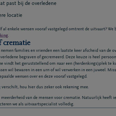
t past bij de overledene
re locatie
f al enkele wensen vooraf vastgelegd omtrent de uitvaart? We
kking
.
f crematie
nemen families en vrienden een laatste keer afscheid van de ov
verledene begraven of gecremeerd. Deze keuze is heel persoonl
ne vindt het geruststellend om naar een (herdenkings)plek te 
assen wil bewaren in een urn of wil verwerken in een juweel. Mis
bepaalde wensen over en deze vooraf vastgelegd.
e
verschilt, hou hier dus zeker ook rekening mee.
e meerderheid van de mensen voor crematie. Natuurlijk heeft ie
teren we als uitvaartspecialist volledig.