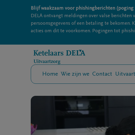
Overslaan en naar inhoud gaan
Blijf waakzaam voor phishingberichten (poging 
DELA ontvangt meldingen over valse berichten 
persoonsgegevens of een betaling te bekomen. Kl
acties om dit te voorkomen. Pogingen tot phishin
Home
Wie zijn we
Contact
Uitvaar