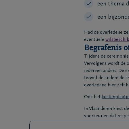
een thema da
een bijzonde
Had de overledene zel
eventuele
wilsbeschi
Begrafenis o
Tijdens de ceremonie 
Vervolgens wordt de o
iedereen anders. De e
terwijl de andere de 
overledene hier zelf 
Ook het
kostenplaatj
In Vlaanderen kiest d
voorkeur en dat respec