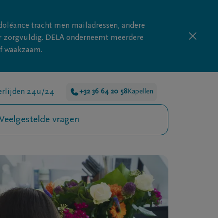
doléance tracht men mailadressen, andere
nder zorgvuldig. DELA onderneemt meerdere
ijf waakzaam.
erlijden 24u/24
+32 36 64 20 58
Kapellen
Veelgestelde vragen