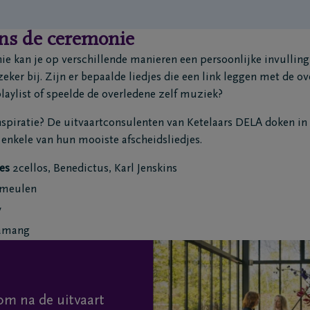
ns de ceremonie
e kan je op verschillende manieren een persoonlijke invullin
 zeker bij. Zijn er bepaalde liedjes die een link leggen met de 
playlist of speelde de overledene zelf muziek?
nspiratie? De uitvaartconsulenten van Ketelaars DELA doken in 
 enkele van hun mooiste afscheidsliedjes.
es
2cellos, Benedictus, Karl Jenskins
meulen
y
Samang
om na de uitvaart