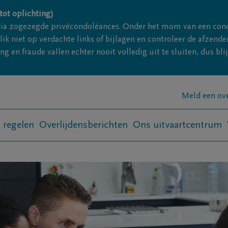
tot oplichting)
via zogezegde privécondoléances. Onder het mom van een con
ik niet op verdachte links of bijlagen en controleer de afze
g en fraude vallen echter nooit volledig uit te sluiten, dus bl
Meld een ov
t regelen
Overlijdensberichten
Ons uitvaartcentrum