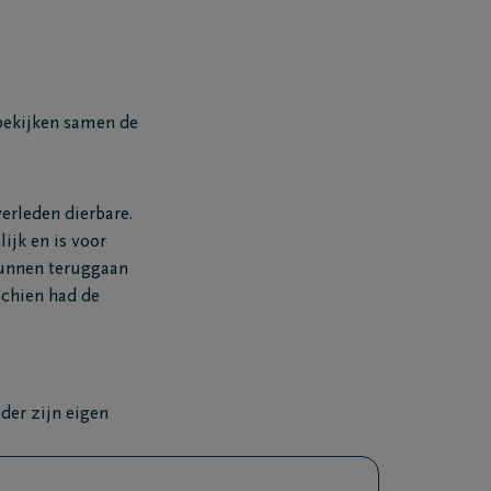
 bekijken samen de
erleden dierbare.
ijk en is voor
kunnen teruggaan
schien had de
der zijn eigen