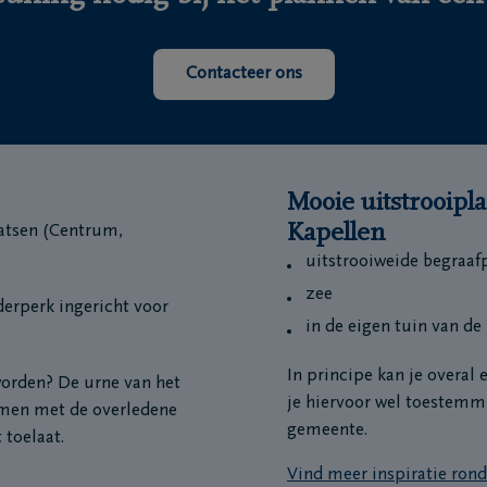
Contacteer ons
Mooie uitstrooipl
Kapellen
aatsen (Centrum,
uitstrooiweide begraaf
zee
erperk ingericht voor
in de eigen tuin van d
In principe kan je overal 
worden? De urne van het
je hiervoor wel toestemmi
amen met de overledene
gemeente.
 toelaat.
Vind meer inspiratie ro