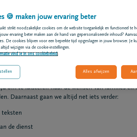
s 🍪 maken jouw ervaring beter
kt strikt noodzakelijke cookies om de website toegankelijk en functioneel te 
onie uitvaart
jouw ervaring beter maken aan de hand van gepersonaliseerde inhoud? Aanva
s. De cookies blijven voor een beperkte tijd opgeslagen in jouw browser. Je ku
altijd wijzigen via de cookie-instellingen.
matie vind je in ons cookiebeleid.
stellen
Alles afwijzen
Aa
 uniek en ziet er ook telkens anders uit. Als uitva
d om te luisteren naar de wensen van families en 
len. Daarnaast gaan we altijd net iets verder:
 teksten
an de dienst