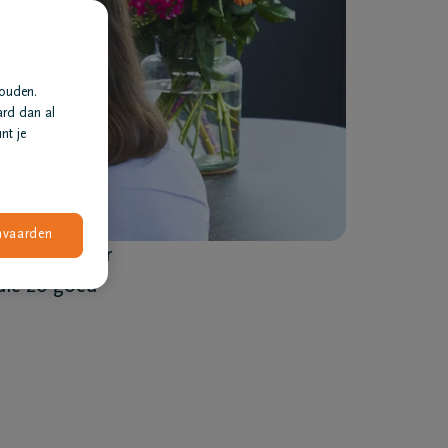
houden.
ard dan al
nt je
nvaarden
artondernemer
die zo goed