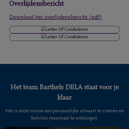
Overlijdensbericht
Ons
Download het overlijdensbericht (pdf)
itvaartcentrum
Veelgestelde
vragen
We
zijn er
voor je
24u/24
Het team Barthels DELA staat voor je
+32
klaar
89
76
Maasmechelen
Het is onze missie een persoonlijke uitvaart te creëren en
13
families maximaal te ontzorgen.
26