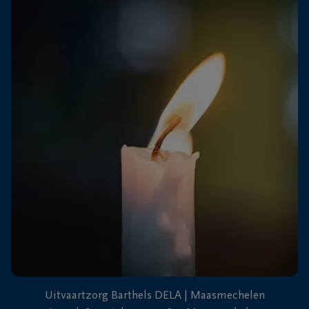
+32
89
Dilsen-
76
Stokkem
13
26
+32
89
71
Lanaken
40
87
Uitvaartzorg Barthels DELA | Maasmechelen