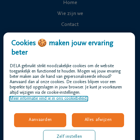
Home
Wie zijn we
Contact
Uitvaart regelen
Cookies 🍪 maken jouw ervaring
Overlijdensberichten
beter
Ons uitvaartcentrum
DELA gebruikt strikt noodzakelijke cookies om de website
Veelgestelde vragen
toegankelijk en functioneel te houden. Mogen wij jouw ervaring
beter maken aan de hand van gepersonaliseerde inhoud?
Aanvaard dan al onze cookies. De cookies blijven voor een
beperkte tijd opgeslagen in jouw browser. Je kunt je voorkeuren
Gebruiksvoorwaarden
altijd wijzigen via de cookie-instellingen.
Privacyverklaring
Meer informatie vind je in ons cookiebeleid.
Responsible disclosure
Toegankelijkheidsverklaring
Aanvaarden
Alles afwijzen
Vacatures
barthels@dela.be
Zelf instellen