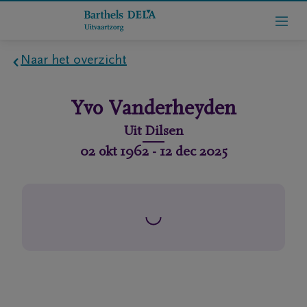
Naar het overzicht
Home
Yvo
Vanderheyden
Wie
Uit
Dilsen
zijn
02 okt 1962
-
12 dec 2025
we
Contact
Uitvaart
regelen
rlijdensberichten