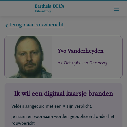
Terug naar rouwbericht
Home
Yvo
Vanderheyden
Wie
zijn
02 Oct 1962
-
12 Dec 2025
we
Contact
Ik wil een digitaal kaarsje branden
Uitvaart
regelen
Velden aangeduid met een * zijn verplicht.
Je naam en voornaam worden gepubliceerd onder het
rlijdensberichten
rouwbericht.