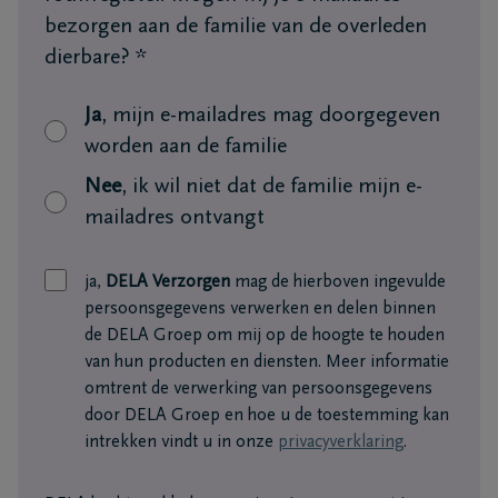
+32
bezorgen aan de familie van de overleden
89
dierbare?
*
Dilsen-
76
Stokkem
13
Ja
, mijn e-mailadres mag doorgegeven
26
worden aan de familie
+32
Nee
, ik wil niet dat de familie mijn e-
89
mailadres ontvangt
71
Lanaken
40
87
ja,
DELA Verzorgen
mag de hierboven ingevulde
persoonsgegevens verwerken en delen binnen
de DELA Groep om mij op de hoogte te houden
van hun producten en diensten. Meer informatie
omtrent de verwerking van persoonsgegevens
door DELA Groep en hoe u de toestemming kan
intrekken vindt u in onze
privacyverklaring
.