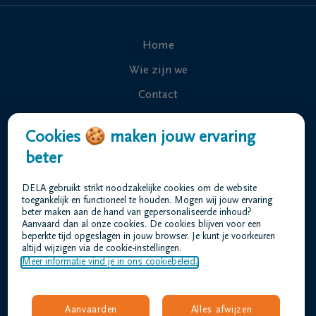
Home
Wie zijn we
Contact
Uitvaart regelen
Cookies 🍪 maken jouw ervaring
Overlijdensberichten
beter
Ons uitvaartcentrum
DELA gebruikt strikt noodzakelijke cookies om de website
Veelgestelde vragen
toegankelijk en functioneel te houden. Mogen wij jouw ervaring
beter maken aan de hand van gepersonaliseerde inhoud?
Aanvaard dan al onze cookies. De cookies blijven voor een
beperkte tijd opgeslagen in jouw browser. Je kunt je voorkeuren
Gebruiksvoorwaarden
altijd wijzigen via de cookie-instellingen.
Privacyverklaring
Meer informatie vind je in ons cookiebeleid.
Responsible disclosure
Toegankelijkheidsverklaring
Aanvaarden
Alles afwijzen
Vacatures