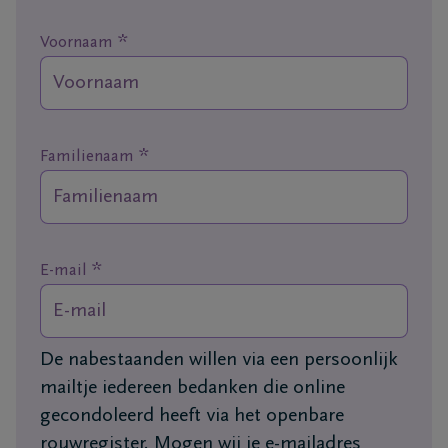
*
Ons
Voornaam
itvaartcentrum
Veelgestelde
vragen
*
Familienaam
We
zijn er
voor je
*
E-mail
24u/24
+32
89
De nabestaanden willen via een persoonlijk
76
Maasmechelen
mailtje iedereen bedanken die online
13
gecondoleerd heeft via het openbare
26
rouwregister. Mogen wij je e-mailadres