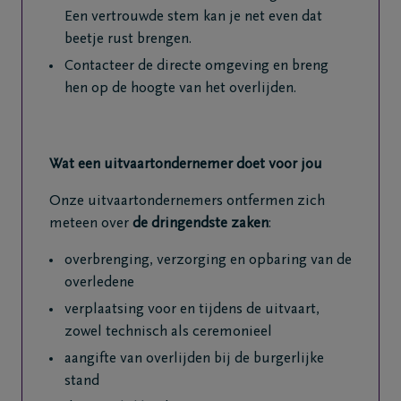
26
Een vertrouwde stem kan je net even dat
Dilsen-
beetje rust brengen.
Stokkem
Contacteer de directe omgeving en breng
hen op de hoogte van het overlijden.
+32
89
71
40
Wat een uitvaartondernemer doet voor jou
87
Lanaken
Onze uitvaartondernemers ontfermen zich
meteen over
de dringendste zaken
:
overbrenging, verzorging en opbaring van de
overledene
verplaatsing voor en tijdens de uitvaart,
zowel technisch als ceremonieel
aangifte van overlijden bij de burgerlijke
stand