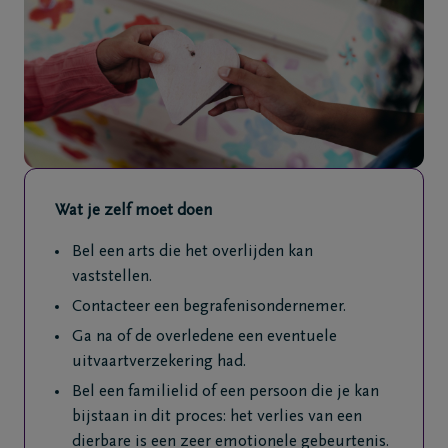
Veelgestelde
vragen
Meld een
overlijden
24u/24
+32
Wat je zelf moet doen
89
76
Bel een arts die het overlijden kan
13
vaststellen.
26
Contacteer een begrafenisondernemer.
Maasmechelen
Ga na of de overledene een eventuele
+32
uitvaartverzekering had.
89
Bel een familielid of een persoon die je kan
76
bijstaan in dit proces: het verlies van een
13
dierbare is een zeer emotionele gebeurtenis.