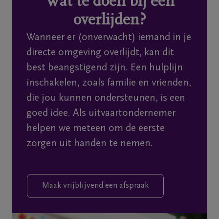
Wat te doen bij een
Home
overlijden?
Wie
Wanneer er (onverwacht) iemand in je
zijn
directe omgeving overlijdt, kan dit
we
best beangstigend zijn. Een hulplijn
inschakelen, zoals familie en vrienden,
Contact
die jou kunnen ondersteunen, is een
goed idee. Als uitvaartondernemer
Uitvaart
helpen we meteen om de eerste
regelen
zorgen uit handen te nemen.
Overlijdensberichten
Maak vrijblijvend een afspraak
Ons
uitvaartcentrum