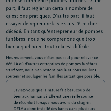
intense commence pour les proches. D'une
de
part, il faut régler un certain nombre de
décès
questions pratiques. D'autre part, il faut
Notre
essayer de reprendre la vie sans l'être cher
centre
décédé. En tant qu'entrepreneur de pompes
funéraire
funèbres, nous ne comprenons que trop
bien à quel point tout cela est difficile.
Questions
Heureusement, vous n'êtes pas seul pour relever ce
fréquemment
défi. Là où d'autres entreprises de pompes funèbres
posées
s'arrêtent, nous n’en restons pas là et nous voulons
soutenir et soulager les familles autant que possible.
Assistance
en cas de
décès
Saviez-vous que la nature fait beaucoup de
24h/24
bien aux humains ? Elle est une réelle source
de réconfort lorsque nous avons du chagrin.
+32
DELA a donc installé des bancs dans plusieurs