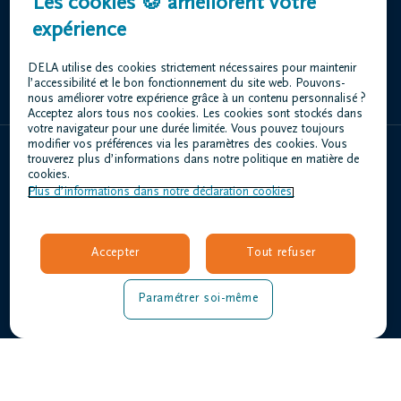
Les cookies 🍪 améliorent votre
Stationsstraat 69 1930 Zaventem
expérience
+32 2 725 40 00
DELA utilise des cookies strictement nécessaires pour maintenir
l’accessibilité et le bon fonctionnement du site web. Pouvons-
nous améliorer votre expérience grâce à un contenu personnalisé ?
Acceptez alors tous nos cookies. Les cookies sont stockés dans
votre navigateur pour une durée limitée. Vous pouvez toujours
modifier vos préférences via les paramètres des cookies. Vous
trouverez plus d’informations dans notre politique en matière de
Home
cookies.
Plus d’informations dans notre déclaration cookies.
À propos de nous
Contact
Organiser des funérailles
Accepter
Tout refuser
Avis de décès
Notre centre funéraire
Paramétrer soi-même
Questions fréquemment posées
Conditions d'utilisation
Déclaration relative à la vie privée