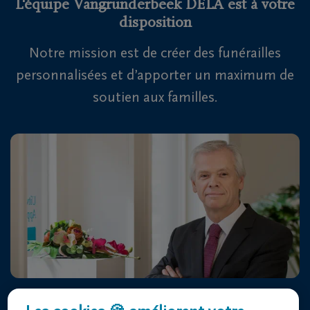
L'équipe Vangrunderbeek DELA est à votre
disposition
Notre mission est de créer des funérailles
personnalisées et d’apporter un maximum de
soutien aux familles.
Centre Funéraire Vangrunderbeek DELA