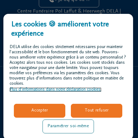
Centre Funéraire Pol Laffut & Heerwegh DELA |
Sensenruth
Les cookies 🍪 améliorent votre
Rue de la Girafe 84A 6832 Sensenruth
expérience
+32 61 46 65 05
DELA utilise des cookies strictement nécessaires pour maintenir
l’accessibilité et le bon fonctionnement du site web. Pouvons-
nous améliorer votre expérience grâce à un contenu personnalisé ?
Acceptez alors tous nos cookies. Les cookies sont stockés dans
votre navigateur pour une durée limitée. Vous pouvez toujours
modifier vos préférences via les paramètres des cookies. Vous
trouverez plus d’informations dans notre politique en matière de
Home
cookies.
Plus d’informations dans notre déclaration cookies.
À propos de nous
Contact
Organiser des funérailles
Accepter
Tout refuser
Avis de décès
Nos centres funéraires
Paramétrer soi-même
Questions fréquemment posées