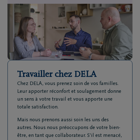
de
décès
Nos
centres
funéraires
Questions
Travailler chez DELA
fréquemment
posées
Chez DELA, vous prenez soin de vos familles.
Leur apporter réconfort et soulagement donne
Assistance
un sens à votre travail et vous apporte une
en cas de
totale satisfaction.
décès
Mais nous prenons aussi soin les uns des
24h/24
autres. Nous nous préoccupons de votre bien-
+32
être, en tant que collaborateur. S’il est menacé,