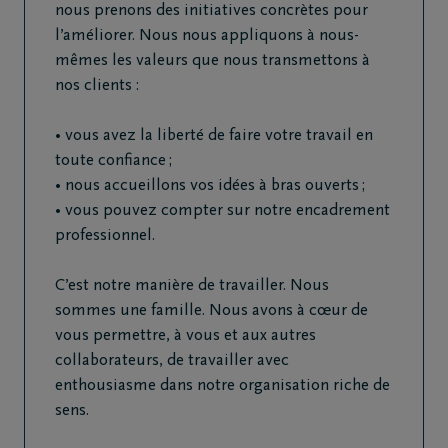
84
nous prenons des initiatives concrètes pour
46
l’améliorer. Nous nous appliquons à nous-
62
mêmes les valeurs que nous transmettons à
11
nos clients :
Marche-
en-
• vous avez la liberté de faire votre travail en
Famenne
toute confiance ;
• nous accueillons vos idées à bras ouverts ;
+32
• vous pouvez compter sur notre encadrement
61
professionnel.
46
65
C’est notre manière de travailler. Nous
05
sommes une famille. Nous avons à cœur de
Sensenruth
vous permettre, à vous et aux autres
collaborateurs, de travailler avec
enthousiasme dans notre organisation riche de
sens.