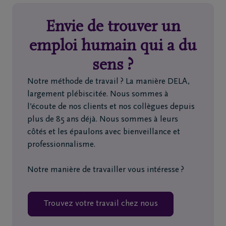
Envie de trouver un
Home
emploi humain qui a du
À
sens ?
propos
Notre méthode de travail ? La manière DELA,
de
largement plébiscitée. Nous sommes à
nous
l’écoute de nos clients et nos collègues depuis
plus de 85 ans déjà. Nous sommes à leurs
Contact
côtés et les épaulons avec bienveillance et
professionnalisme.
Organiser
Notre manière de travailler vous intéresse ?
des
funérailles
Trouvez votre travail chez nous
Avis