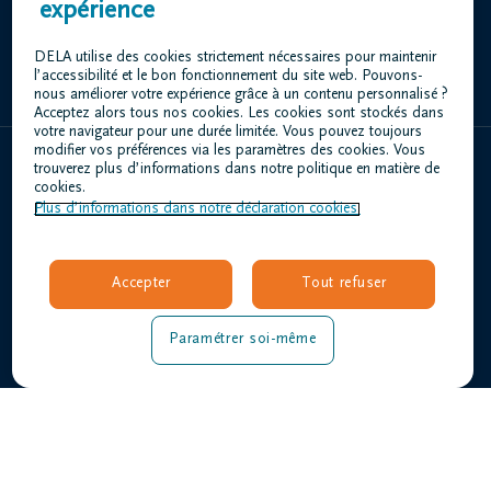
expérience
+32 2 251 03 06
DELA utilise des cookies strictement nécessaires pour maintenir
l’accessibilité et le bon fonctionnement du site web. Pouvons-
nous améliorer votre expérience grâce à un contenu personnalisé ?
Acceptez alors tous nos cookies. Les cookies sont stockés dans
votre navigateur pour une durée limitée. Vous pouvez toujours
modifier vos préférences via les paramètres des cookies. Vous
trouverez plus d’informations dans notre politique en matière de
Home
cookies.
Plus d’informations dans notre déclaration cookies.
À propos de nous
Contact
Organiser des funérailles
Accepter
Tout refuser
Avis de décès
Notre centre funéraire
Paramétrer soi-même
Questions fréquemment posées
Conditions d'utilisation
Déclaration relative à la vie privée
Responsible disclosure
Déclaration d’accessibilité