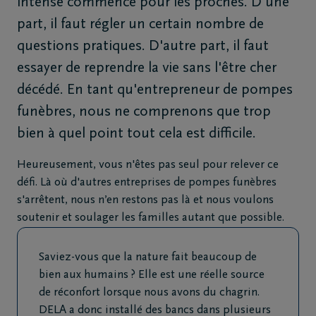
intense commence pour les proches. D'une
de
part, il faut régler un certain nombre de
décès
questions pratiques. D'autre part, il faut
Notre
essayer de reprendre la vie sans l'être cher
centre
décédé. En tant qu'entrepreneur de pompes
funéraire
funèbres, nous ne comprenons que trop
bien à quel point tout cela est difficile.
Questions
Heureusement, vous n'êtes pas seul pour relever ce
fréquemment
défi. Là où d'autres entreprises de pompes funèbres
posées
s'arrêtent, nous n’en restons pas là et nous voulons
soutenir et soulager les familles autant que possible.
Assistance
en cas de
décès
Saviez-vous que la nature fait beaucoup de
24h/24
bien aux humains ? Elle est une réelle source
de réconfort lorsque nous avons du chagrin.
+32
DELA a donc installé des bancs dans plusieurs