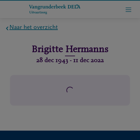
Naar het overzicht
Home
Brigitte
Hermanns
Wie
28 dec 1943
-
11 dec 2022
zijn
we
Contact
Uitvaart
regelen
rlijdensberichten