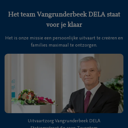
Ons
Het team Vangrunderbeek DELA staat
itvaartcentrum
voor je klaar
Veelgestelde
Het is onze missie een persoonlijke uitvaart te creëren en
vragen
families maximaal te ontzorgen.
We
zijn er
voor je
24u/24
+32
2
725
Zaventem
40
00
Uitvaartzorg Vangrunderbeek DELA