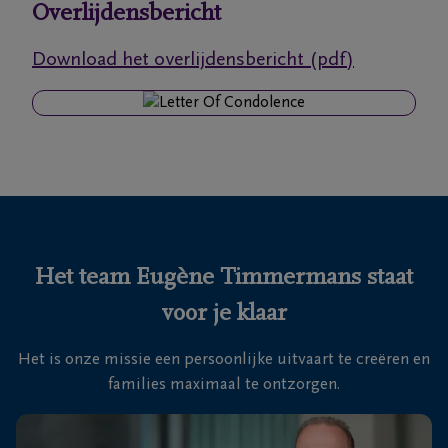
Overlijdensbericht
Ons
Download het overlijdensbericht (pdf)
itvaartcentrum
Veelgestelde
vragen
We
zijn er
voor je
Het team Eugène Timmermans staat
24u/24
voor je klaar
03
440
Het is onze missie een persoonlijke uitvaart te creëren en
52
families maximaal te ontzorgen.
19