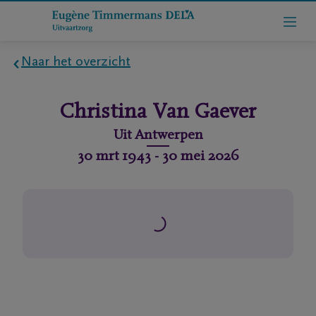
Naar het overzicht
Home
Christina
Van Gaever
Wie
Uit
Antwerpen
zijn
30 mrt 1943
-
30 mei 2026
we
Contact
Uitvaart
regelen
rlijdensberichten